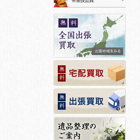
帝室技芸員