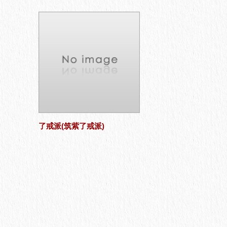
了戒派(筑紫了戒派)