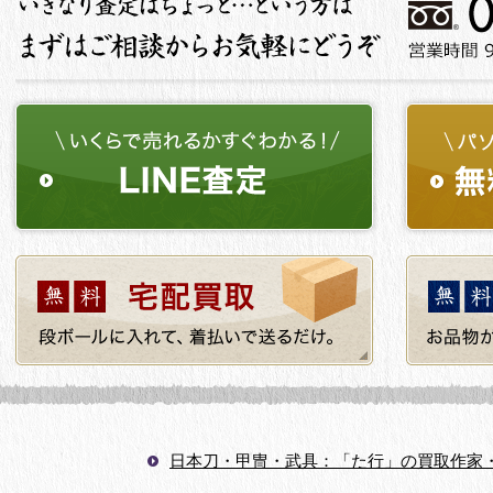
日本刀・甲冑・武具：「た行」の買取作家