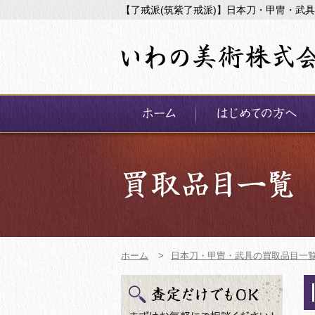
【了戒派(筑紫了戒派)】日本刀・甲冑・武
ホーム
>
日本刀・甲冑・武具の買取品目一