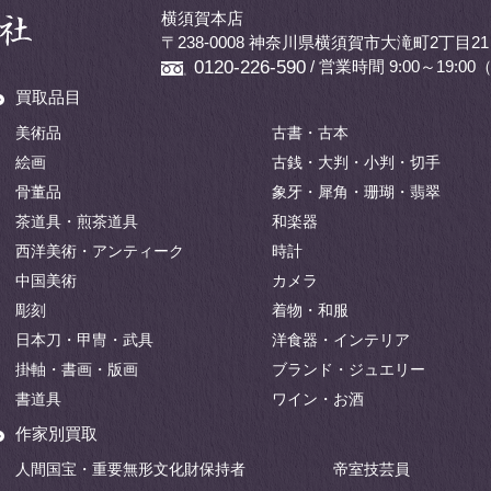
横須賀本店
〒238-0008 神奈川県横須賀市大滝町2丁目21
/ 営業時間 9:00～19:
0120-226-590
買取品目
美術品
古書・古本
絵画
古銭・大判・小判・切手
骨董品
象牙・犀角・珊瑚・翡翠
茶道具・煎茶道具
和楽器
西洋美術・アンティーク
時計
中国美術
カメラ
彫刻
着物・和服
日本刀・甲冑・武具
洋食器・インテリア
掛軸・書画・版画
ブランド・ジュエリー
書道具
ワイン・お酒
作家別買取
人間国宝・重要無形文化財保持者
帝室技芸員