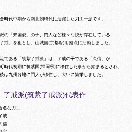
倉時代中期から南北朝時代に活躍した刀工一派です。
派の「来国俊」の子、門人など様々な説が存在している
了戒」を祖とし、山城国(京都府)を拠点に活動しました。
流である「筑紫了戒派」は、了戒の子である「久信」が
町時代初期に筑紫国(福岡県)に移住した事から始まるとされ、
後は九州各地に門人が移住し、大いに繁栄しました。
了戒派(筑紫了戒派)代表作
著名な刀工
了戒
久信
能定