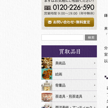
鎌
来
「
分
室
以
美術品
絵画
骨董品
茶道具・煎茶道具
西洋美術・アンティーク