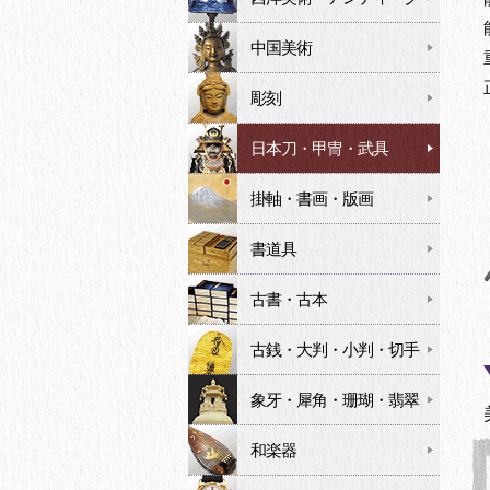
中国美術
彫刻
日本刀・甲冑・武具
掛軸・書画・版画
書道具
古書・古本
古銭・大判・小判・切手
象牙・犀角・珊瑚・翡翠
和楽器