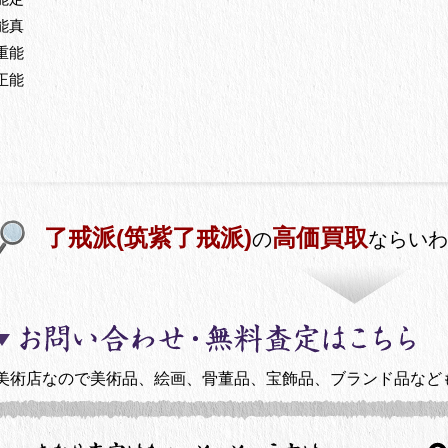
能真
重能
正能
了戒派(筑紫了戒派)
高価買取
の
ならいわ
美術店なので美術品、絵画、骨董品、宝飾品、ブランド品など