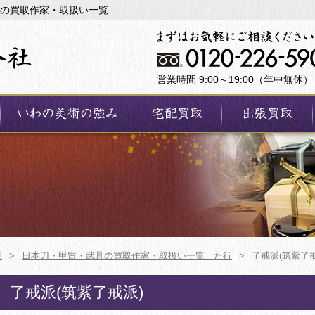
具の買取作家・取扱い一覧
営業時間 9:00～19:00（年中無休）
覧
>
日本刀・甲冑・武具の買取作家・取扱い一覧 た行
>
了戒派(筑紫了戒
了戒派(筑紫了戒派)