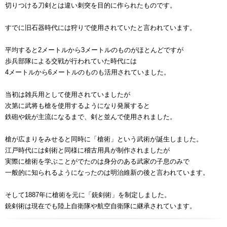
切りつける刀剣とは違い刺突を目的に作られたものです。
すでに旧石器時代には狩りで使用されていたと言われています。
平均すると2メートルから3メートルのものがほとんどですが
歩兵部隊による交戦が行われていた時代には
4メートルから6メートルのものも活用されていました。
当初は雑兵用として使用されていましたが
次第に武将も槍を使用するようになり発展すると
鉄砲や銃が主流になるまで、剣と並んで使用されました。
槍が広まりをみせると同時に「槍術」という武術が誕生しました。
江戸時代には剣術と同様に稽古用具が制作されましたが
実際に槍術を学ぶことがでたのは身分のある武家の子息のみで
一般的に知られるようになったのは明治維新の後と言われています。
そして1887年に槍術を元に「銃剣術」を制定しました。
銃剣術は現在でも陸上自衛隊や航空自衛隊に継承されています。