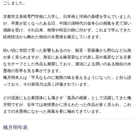
ごしました。
京都市立美術専門学校に入学し、日本画と洋画の基礎を学んでいました
が、卒業が近くなったある日、中国の清時代の金冬心の画集を見て深い
感銘を受け、それ以来、画壇や特定の師に付かず、これまで学んできた
絵画技法から離れた独自の水墨画を確立していきます。
幼い頃に寺院で育った影響もあるのか、観音・菩薩像から野仏など仏画
が多く見られますが、身近にある椿芙蓉などの差し花や風景などを主要
なモチーフとした作品も展開しており、濃淡による潤いのある独自の水
墨画の世界を見る事ができます。
穐月明本人は「平凡なものに無限の味を覚えるようになった」と自ら語
っており、その表現力は高く評価されています。
どの流派にも公募団体にも属さず「孤高の画家」として活躍してきた穐
月明ですが、近年では表情豊かに冴えわたった作品が多く見られ、これ
までの水墨画になかった画風を更に極めてきています。
穐月明年表