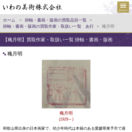
ホーム
>
掛軸・書画・版画の買取品目一覧
>
掛軸・書画・版画の買取作家・取扱い一覧 あ行
>
穐月明
【穐月明】買取作家・取扱い一覧 掛軸・書画・版画
穐月明
穐月明
(1929～)
和歌山県出身の日本画家で、幼少年時代は本籍のある愛媛県東予市で過