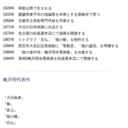
1929年 和歌山県で生まれる
1933年 愛媛県東予市の地蔵尊を本尊とする寛報寺で育つ
1958年 京都市立美術専門学校を卒業する
1971年 今日の日本画展に出品する
1979年 名古屋の松坂屋本店にて個展を開催する
1987年 リトグラフ「石仏」「籠の椿」を制作する
1988年 西宮市大谷記念美術館に「聖観音」「籠の盛花」を寄贈する
1989年 「旅の途中頌・穐月明水墨画集」を出版する
1994年 第9回穐月明水墨画展を松坂屋本店にて開催する
穐月明代表作
『大日如来』
『椿』
『富士』
『龍の椿』
『石仏』