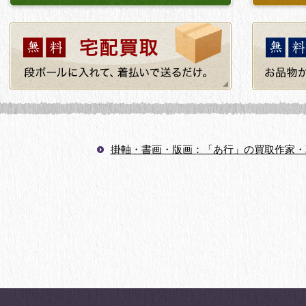
掛軸・書画・版画：「あ行」の買取作家・