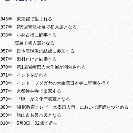
1845年 東京都で生まれる
1937年 第9回青龍社展で初入選となる
1938年 小林古径に師事する
00000年
院展で初入選となる
1957年 日本表現派の結成に参加する
1967年 田村たけと結婚する
1970年 第1回岩崎巴人大作展が開催される
1971年 インドを訪れる
1973年 インド・ブダガヤの大乗院日本寺に壁画を描く
1977年 京都禅林寺で出家する
1979年 「暁」が文化庁収蔵となる
1989年 NHK教育テレビ「水墨画入門」において講師をつとめる
1999年 館山市名誉市民となる
2010年 5月9日、92歳で逝去