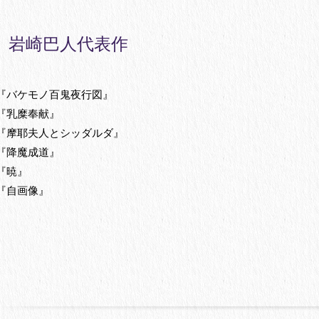
岩崎巴人代表作
『バケモノ百鬼夜行図』
『乳糜奉献』
『摩耶夫人とシッダルダ』
『降魔成道』
『暁』
『自画像』