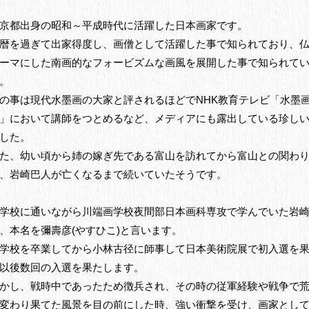
京都出身の昭和～平成時代に活躍した日本画家です。
暦を過ぎて出家得度し、画僧として活躍した事で知られており、
ーマにした南画的なフォービズムな画風を展開した事で知られて
。
の事は現代水墨画の大家と評されるほどでNHK教育テレビ「水墨
」において講師をつとめるなど、メディアにも露出している珍し
した。
た、幼い頃から姉の嫁ぎ先である富山を訪れてから富山との関わ
、岩崎巴人が亡くなるまで続いていたそうです。
学校に通いながら川端画学校夜間部日本画科専攻で学んでいた岩
、本名を彌壽彦(やすひこ)と言います。
学校を卒業してから小林古径に師事して日本美術院展で初入選を
以後数回の入選を果たします。
かし、戦時中であったため徴兵され、その時の従軍経験や戦争で
変わり果てた風景を目の前にした時、強い衝撃を受け、画家とし