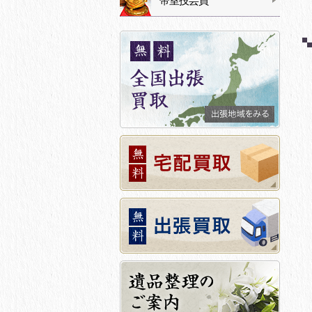
帝室技芸員