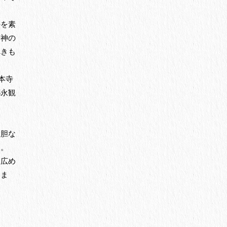
のを素
精神の
べきも
本寺
都永観
大胆な
た。
に広め
いま