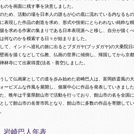
ものを画面に残す事を決意しました。
のため、活動の場を日本人の誰もが心の底に流れている内なるも
に表現した作品の創造を求め、形式や技術にとらわれない純粋な
揚を求める作家の集まりである日本表現派へと移し、自分が描く
は何なのかを模索する日々が始まりました。
して、インドへ巡礼の旅に出るとブダガヤ(ブッダガヤ)の大乗院日
壁画を描くなどして仏教、仏画の世界に傾倒し、帰国してから京
禅林寺にて出家得度(法名・善空)しました。
うして仏画家としての道を歩み始めた岩崎巴人は、富岡鉄斎風の
ォービズムな作風を展開し、個展中心に作品を発表していきまし
た、晩年は千葉県館山市で活動を行っており、館山市の名を全国
として館山市の名誉市民となり、館山市に多数の作品を寄贈して
。
岩崎巴人年表