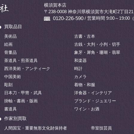
横須賀本店
〒238-0008 神奈川県横須賀市大滝町2丁目21
/ 営業時間 9:00～19:
0120-226-590
買取品目
美術品
古書・古本
絵画
古銭・大判・小判・切手
骨董品
象牙・犀角・珊瑚・翡翠
茶道具・煎茶道具
和楽器
西洋美術・アンティーク
時計
中国美術
カメラ
彫刻
着物・和服
日本刀・甲冑・武具
洋食器・インテリア
掛軸・書画・版画
ブランド・ジュエリー
書道具
ワイン・お酒
作家別買取
人間国宝・重要無形文化財保持者
帝室技芸員