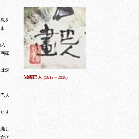
仏教を
いま
画入
い画家
りは深
岩崎巴人
(1917～2010)
崎巴人
果たす
荒廃し
て命そ