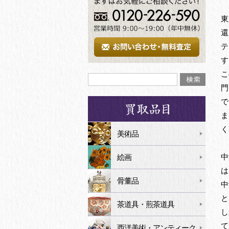
東
還
テ
す
こ
門
で
ま
く
美術品
中
絵画
は
骨董品
中
と
茶道具・煎茶道具
し
て
西洋美術・アンティーク