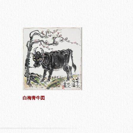
白梅青牛図