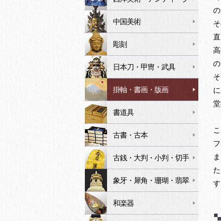
の
中国美術
そ
直
彫刻
高
の
日本刀・甲冑・武具
そ
掛軸・書画・版画
に
堂
書道具
こ
古書・古本
フ
ま
古銭・大判・小判・切手
た
象牙・犀角・珊瑚・翡翠
す
和楽器