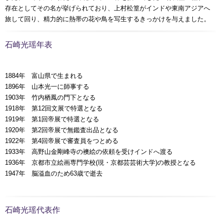
存在としてその名が挙げられており、上村松篁がインドや東南アジアへ
旅して回り、精力的に熱帯の花や鳥を写生するきっかけを与えました。
石崎光瑶年表
1884年 富山県で生まれる
1896年 山本光一に師事する
1903年 竹内栖鳳の門下となる
1918年 第12回文展で特選となる
1919年 第1回帝展で特選となる
1920年 第2回帝展で無鑑査出品となる
1922年 第4回帝展で審査員をつとめる
1933年 高野山金剛峰寺の襖絵の依頼を受けインドへ渡る
1936年 京都市立絵画専門学校(現・京都芸芸術大学)の教授となる
1947年 脳溢血のため63歳で逝去
石崎光瑶代表作