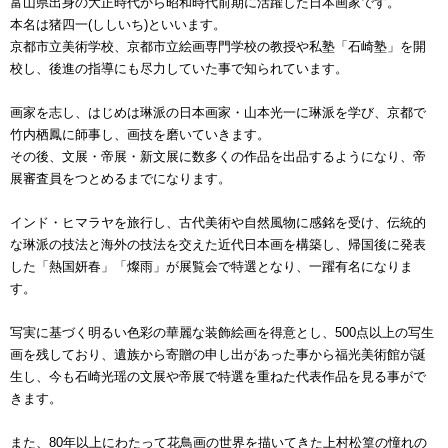
富山県出身の大正時代から昭和時代前期に活躍した日本画家です。
本名は猪四一(ししいち)といいます。
京都市立美術学校、京都市立絵画専門学校の教授や私塾「石崎塾」を開
校し、後進の指導にも尽力していた事で知られています。
画家を志し、はじめは琳派の日本画家・山本光一に琳派を学び、京都で
竹内栖鳳に師事し、画技を磨いていきます。
その後、文展・帝展・新文展に数多くの作品を出品するようになり、帝
展審査員をつとめるまでになります。
インド・ヒマラヤを旅行し、古代美術や自然風物に感銘を受け、伝統的
な琳派の技法と海外の技法を交えた近代日本画を構築し、帰国後に発表
した「熱国妍春」「燦雨」が展覧会で特選となり、一躍有名になりま
す。
写実に基づく明るい色彩の華麗な装飾絵画を得意とし、500点以上の写生
画を残しており、遺族から寄贈の申し出があった事から福光美術館が誕
生し、今も石崎光瑶の文展や帝展で特選を重ねた代表作品を見る事がで
きます。
また、80年以上にわたって花鳥画の世界を描いてきた上村松篁の憧れの