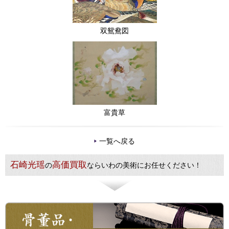
双鴛鴦図
富貴草
一覧へ戻る
石崎光瑶
高価買取
の
ならいわの美術にお任せください！