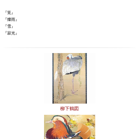
『筧』
『燦雨』
『雪』
『寂光』
柳下鶴図