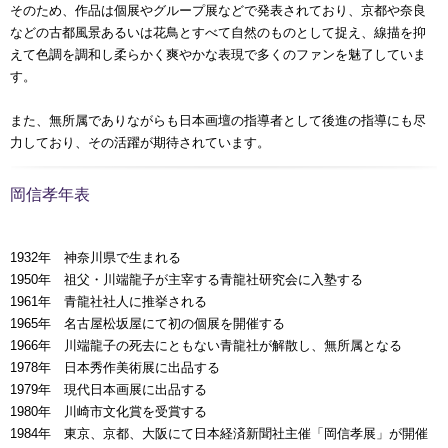
そのため、作品は個展やグループ展などで発表されており、京都や奈良
などの古都風景あるいは花鳥とすべて自然のものとして捉え、線描を抑
えて色調を調和し柔らかく爽やかな表現で多くのファンを魅了していま
す。
また、無所属でありながらも日本画壇の指導者として後進の指導にも尽
力しており、その活躍が期待されています。
岡信孝年表
1932年 神奈川県で生まれる
1950年 祖父・川端龍子が主宰する青龍社研究会に入塾する
1961年 青龍社社人に推挙される
1965年 名古屋松坂屋にて初の個展を開催する
1966年 川端龍子の死去にともない青龍社が解散し、無所属となる
1978年 日本秀作美術展に出品する
1979年 現代日本画展に出品する
1980年 川崎市文化賞を受賞する
1984年 東京、京都、大阪にて日本経済新聞社主催「岡信孝展」が開催