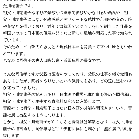
た川端龍子です。
祖父・川端龍子ゆずりの豪放かつ繊細で伸びやかな明るい画風や、祖
父・川端龍子にはない色彩感覚とデリケートな感性で京都や奈良の寺院
や花などを描いており、近年では韓国でスケッチをして制作した作品を
韓国ソウルで日本画の個展を開くなど新しい境地を開拓した事で知られ
ています。
そのため、平山郁夫亡きあとの現代日本画を背負って立つ巨匠ともいわ
れています。
ちなみに岡信孝の夫人は陶芸家・浜田庄司の長女です。
そんな岡信孝ですが父親は医者をやっており、父親の仕事を継ぐ覚悟も
ありましたが、陶器をやりたいという気持ちもあり、どの道に進むべき
か迷っていました。
祖父・川端龍子の勧めもあり、日本画の世界へ進む事を決めた岡信孝は
祖父・川端龍子が主宰する青龍社研究会に入塾します。
青龍社では祖父・川端龍子にはない日本画の才能を開花させていき、青
龍社展に出品するようになります。
しかし、祖父・川端龍子が亡くなると青龍社は解散となり、祖父・川端
龍子の遺言通り、岡信孝はどこの美術団体にも属さず、無所属で活動を
続けます。