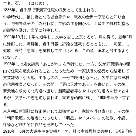
本名、石川一（はじめ）。
年、岩手県で曹洞宗住職の長男として生まれる。
1886
中学時代に、後に妻となる堀合節子や、親友の金田一京助らと知り合
う。与謝野晶子の「みだれ髪」で歌の道を開かれ、上級生の野村胡堂ら
の影響を受け、文学に熱中した。
年
月に中学を退学し、文学を志し上京するが、病を得て、翌年
月
1902
10
2
に帰郷した。帰郷後、岩手日報に評論を連載するとともに、「明星」に
短歌、長詩「愁調」を掲載して注目される。この頃、啄木と号するよう
になった。
年には処女詩集「あこがれ」を刊行した。一方、父が宗費滞納の理
1905
由で住職を罷免されることになったため、一家扶養の必要から結婚して
文芸雑誌「小天地」するものの、一号で廃刊となった。翌年には渋民村
の代用教員となった。その間、「雲は天才である」を書いた。その後、
新天地を求めて北海道へ渡り、新聞記者等をやりながら道内を転々とす
るが、文学への志を絶ち切れず、家族を函館に残し、
年単身上京す
1908
る。
東京朝日新聞社に校正係として就職すると、家族を呼び寄せた。その後
「朝日歌壇」の選者になったり、「明星」や「スバル」の短歌、小説、
評論など精力的に作品を発表していった。
年、
月の大逆事件を契機として、社会主義思想に共鳴し、評論「時
1910
6