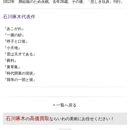
1912年 肺結核のため永眠。去年26歳。その後、「悲しき玩具」刊行。
石川啄木代表作
『あこがれ』
『一握の砂』
『呼子と口笛』
『小天地』
『雲は天才である』
『葬列』
『黄草集』
『時代閉塞の現状』
『我等の一団と彼』
一覧へ戻る
石川啄木
高価買取
の
ならいわの美術にお任せください！