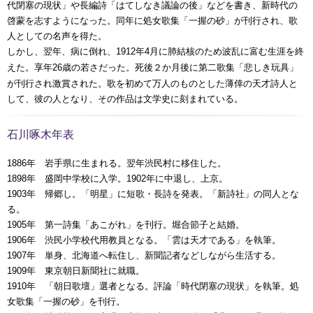
代閉塞の現状」や長編詩「はてしなき議論の後」などを書き、新時代の
啓蒙を志すようになった。同年に処女歌集「一握の砂」が刊行され、歌
人としての名声を得た。
しかし、翌年、病に倒れ、
年
月に肺結核のため波乱に富む生涯を終
1912
4
えた。享年
歳の若さだった。死後２か月後に第二歌集「悲しき玩具」
26
が刊行され激賞された。歌を初めて万人のものとした薄倖の天才詩人と
して、彼の人となり、その作品は文学史に刻まれている。
石川啄木年表
1886年 岩手県に生まれる。翌年渋民村に移住した。
1898年 盛岡中学校に入学。1902年に中退し、上京。
1903年 帰郷し。「明星」に短歌・長詩を発表。「新詩社」の同人とな
る。
1905年 第一詩集「あこがれ」を刊行。堀合節子と結婚。
1906年 渋民小学校代用教員となる。「雲は天才である」を執筆。
1907年 単身、北海道へ転住し、新聞記者などしながら生活する。
1909年 東京朝日新聞社に就職。
1910年 「朝日歌壇」選者となる。評論「時代閉塞の現状」を執筆。処
女歌集「一握の砂」を刊行。