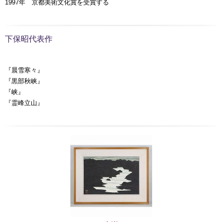
1997年 京都美術文化賞を受賞する
下保昭代表作
『晨雪寒々』
『黒部秋峡』
『峡』
『霊峰立山』