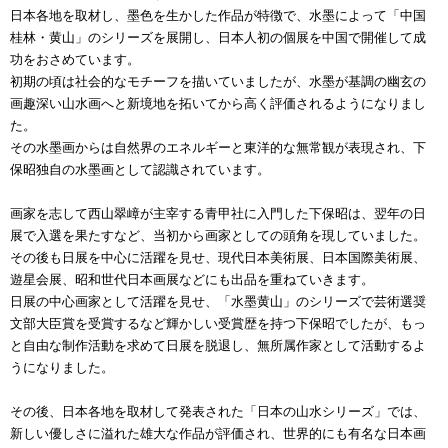
日本各地を取材し、墨色を生かした作品が特徴で、水墨によって「中国
桂林・黄山」のシリーズを展開し、日本人初の個展を中国で開催して成
功をおさめています。
初期の頃は社会的なモチーフを描いていましたが、水墨が基調の幽玄の
画趣深い山水画へと新境地を拓いてから高く評価されるようになりまし
た。
その水墨画からは自然界のエネルギーと東洋的な無常観が表現され、下
保昭独自の水墨画として認識されています。
画家を志して西山翠嶂が主宰する青甲社に入門した下保昭は、翌年の日
展で入選を果たすなど、当初から画家としての頭角を現していました。
その後も日展を中心に活躍を見せ、現代日本美術展、日本国際美術展、
遊星会展、昭和世代日本画展などにも出品を重ねていきます。
日展の中心画家として活躍を見せ、「水墨黄山」のシリーズで芸術選奨
文部大臣賞を受賞するなど輝かしい受賞歴を持つ下保昭でしたが、もっ
と自由な制作活動を求めて日展を脱退し、無所属作家として活動するよ
うになりました。
その後、日本各地を取材して発表された「日本の山水シリーズ」では、
新しい優しさに溢れた雄大な作品が評価され、世界的にも有名な日本画