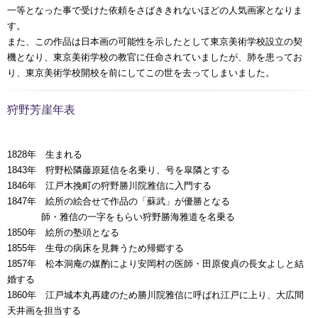
一等となった事で受けた依頼をさばききれないほどの人気画家となりま
す。
また、この作品は日本画の可能性を示したとして東京美術学校設立の契
機となり、東京美術学校の教官に任命されていましたが、肺を患ってお
り、東京美術学校開校を前にしてこの世を去ってしまいました。
狩野芳崖年表
1828年 生まれる
1843年 狩野松隣藤原延信を名乗り、号を皐隣とする
1846年 江戸木挽町の狩野勝川院雅信に入門する
1847年 絵所の絵合せで作品の「蘇武」が優勝となる
00000年
師・雅信の一字をもらい狩野勝海雅道を名乗る
1850年 絵所の塾頭となる
1855年 生母の病床を見舞うため帰郷する
1857年 松本洞庵の媒酌により安岡村の医師・田原俊貞の長女よしと結
婚する
1860年 江戸城本丸再建のため勝川院雅信に呼ばれ江戸に上り、大広間
天井画を担当する