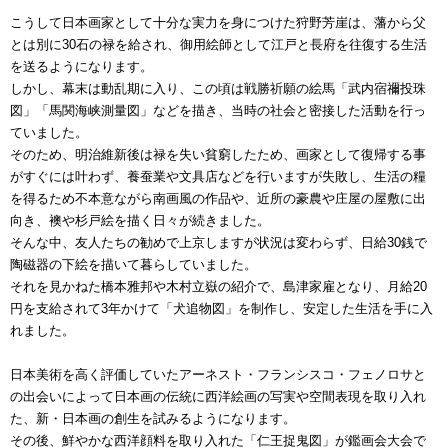
こうして日本画家として十分な実力を身につけた狩野芳崖は、藩から父
とは別に30石の禄を給され、御用絵師として江戸と長府を往復する生活
を送るようになります。
しかし、幕末は動乱期に入り、この頃は戦勝祈願の絵馬「武内宿禰投珠
図」「馬関海峡測量図」などを描き、当時の社会と密接した活動を行っ
ていました。
そのため、明治維新後は禄を失い貧窮したため、画家として復帰する事
がすぐには叶わず、養蚕業や文具店などを行いますが失敗し、生活の糧
を得るため不本意ながら南画風の作品や、近所の豪農や庄屋の屋敷に出
向き、襖や杉戸絵を描く日々が続きました。
そんな中、友人たちの勧めで上京しますが状況は変わらず、日給30銭で
陶磁器の下絵を描いて暮らしていました。
それを見かねた橋本雅邦や木村立嶽の紹介で、島津家雇となり、月給20
円を支給されて3年かけて「犬追物図」を制作し、安定した生活を手に入
れました。
日本美術を高く評価していたアーネスト・フランシスコ・フェノロサと
の出会いによって日本画の伝統に西洋絵画の写実や空間表現を取り入れ
た、新・日本画の創生を試みるようになります。
その後、鮮やかな西洋顔料を取り入れた「仁王捉鬼図」が鑑画会大会で