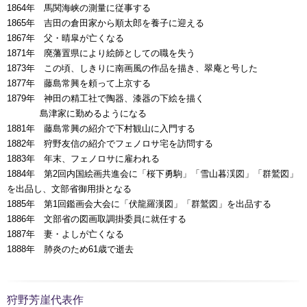
1864年 馬関海峡の測量に従事する
1865年 吉田の倉田家から順太郎を養子に迎える
1867年 父・晴皐が亡くなる
1871年 廃藩置県により絵師としての職を失う
1873年 この頃、しきりに南画風の作品を描き、翠庵と号した
1877年 藤島常興を頼って上京する
1879年 神田の精工社で陶器、漆器の下絵を描く
00000年
島津家に勤めるようになる
1881年 藤島常興の紹介で下村観山に入門する
1882年 狩野友信の紹介でフェノロサ宅を訪問する
1883年 年末、フェノロサに雇われる
1884年 第2回内国絵画共進会に「桜下勇駒」「雪山暮渓図」「群鷲図」
を出品し、文部省御用掛となる
1885年 第1回鑑画会大会に「伏龍羅漢図」「群鷲図」を出品する
1886年 文部省の図画取調掛委員に就任する
1887年 妻・よしが亡くなる
1888年 肺炎のため61歳で逝去
狩野芳崖代表作