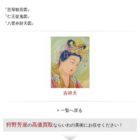
『悲母観音図』
『仁王捉鬼図』
『八臂弁財天図』
吉祥天
一覧へ戻る
狩野芳崖
高価買取
の
ならいわの美術にお任せください！