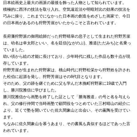
日本絵画史上最大の画派の最後を飾った人物として知られています。
積極的に西洋の技法を取り入れ、空気遠近法や明暗対比の効果の技法を
巧みに操り、これまでになかった日本画の創造をめざした画家で、今日
の日本画があるのも狩野芳崖がいたからこそと言われています。
長府藩狩野派の御用絵師だった狩野晴皐の息子として生まれた狩野芳崖
は、幼名は幸太郎といい、名を廷信(ながのぶ)、雅道(ただみち)と名乗っ
ていました。
幼い頃から絵の才能に長けており、少年時代に残した作品も数十点が現
存しています。
狩野芳崖が生まれた狩野家は、桃山時代に狩野松栄から狩野姓を許され
た松伯に起源を発し、狩野芳崖はその8代目となります。
そのため、父の跡を継ぐために父も学んだ木挽町狩野家に19歳で入門
し、勝川院雅信に学びました。
勝川院雅信から画塾を終了した証として「勝海雅道」の号と名を与えら
れ、父の修行仲間で当時画塾で顧問役をつとめていた三村晴山の紹介に
より、近くで塾を開いていた佐久間象山と出会い、その薫陶を受けてい
ます。
ちなみに佐久間象山を慕うあまり、その書風も真似するほどであった言
われています。