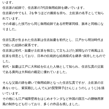
います。
住吉派の絵師で、住吉家の7代目御用絵師を継いでいます。
住吉家の中でも1、2を争うほどの腕前を持ち、土佐派の名手として知ら
れています。
その卓越した技巧から同じ御用絵師である狩野家同様、旗本と同格にな
りました。
住吉弘貫が生まれた住吉家は住吉如慶を初代とし、江戸から明治時代ま
で続いた絵師の家系です。
住吉派は初代・如慶が土佐派を独立して立ち上げた派閥なので画風は土
佐派を得意としており、日本の伝統的な絵画様式を継承･保持したもので
した。
初代・如慶は江戸に大和絵を伝えた人物として知られ、住吉弘貫の父親
である廣尚は大和絵の鑑定に優れていました。
そんな父親の跡を継いで御用絵師となった住吉弘貫ですが、土佐派の古
典をいかし、紫宸殿(ししんでん)の賢聖障子(けんじょうのしょうじ)を描
いています。
その他にも江戸城障壁画をはじめオランダなど外国の国王への贈物用屏
風の制作なども行っており、多くの作品を残しました。