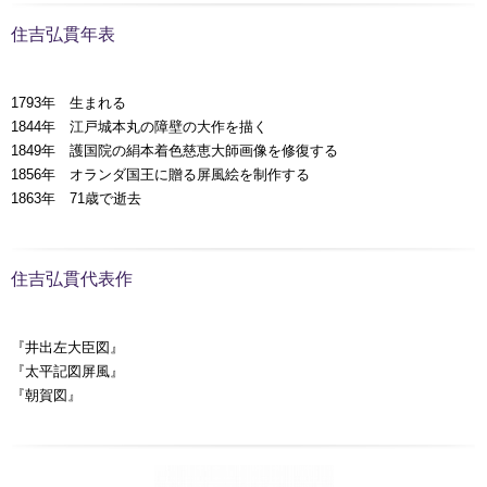
住吉弘貫年表
1793年 生まれる
1844年 江戸城本丸の障壁の大作を描く
1849年 護国院の絹本着色慈恵大師画像を修復する
1856年 オランダ国王に贈る屏風絵を制作する
1863年 71歳で逝去
住吉弘貫代表作
『井出左大臣図』
『太平記図屏風』
『朝賀図』