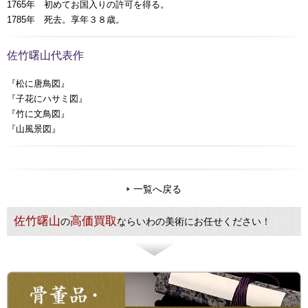
1765年 初めてお国入りの許可を得る。
1785年 死去。享年３８歳。
佐竹曙山代表作
『松に唐鳥図』
『子花にハサミ図』
『竹に文鳥図』
『山風景図』
一覧へ戻る
佐竹曙山
高価買取
の
ならいわの美術にお任せください！