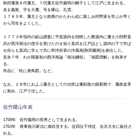
秋田藩第８代藩主。７代藩主佐竹義明の嗣子
として江戸に生まれる。
名を義敦、字を大麓、号を曙山、孔雲。
１７８５年、藩主となり政務のかたわら絵に親しみ狩野派を学ぶが早く
から写生をよくした。
１７７３年領内の鉱山調査に平賀源内を招聘した際源内に藩士小田野直
武が西洋画法の啓示を受けたのを知り直武を江戸詰とし源内の下で学ば
せ自らも直武に学んで共に和洋折衷の洋風画(秋田蘭画)を創出した。
安永７年、わが国最初の西洋画論『画法綱領』『画図理解』を執筆す
る。
作品に「松に唐鳥図」など。
なお、２８年におよぶ藩主としての治世は藩財政の困窮期で、藩政改革
に努め、江戸で没した。
佐竹曙山年表
1758年 佐竹義明の長男として生まれる。
1763年 将軍徳川家治に御目見する。従四位下侍従、右京大夫に叙任さ
れる。