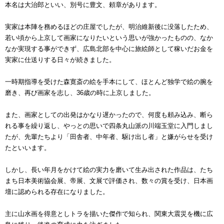
本名は大治郎といい、別号に豊文、頼章があります。
実家は本陣を務めるほどの庄屋でしたが、明治維新後に没落したため、
若い頃から上京して画家になりたいという思いが強かったものの、なか
なか実現する事ができず、広島北部を中心に旅絵師として稼いだお金を
実家に仕送りする日々が続きました。
一時期指導を受けた森寛斎の絵を手本にして、ほとんど独学で絵の腕を
磨き、再び画家を志し、36歳の時に上京しました。
また、画家としての出発はかなり遅かったので、何度も頼み込み、断ら
れる事を繰り返し、やっとの思いで四条丸山派の川端玉堂に入門しまし
たが、先輩たちより「田舎者、中年者、駆け出し者」と嫌がらせを受け
たといいます。
しかし、長い年月をかけて絵の実力を磨いて生み出された作品は、たち
まち日本美術協会展、帝展、文展で評価され、数々の賞を受け、日本画
壇に認められる存在になりました。
主に山水画を得意としトラを描いた傑作で知られ、関東大震災を機に広