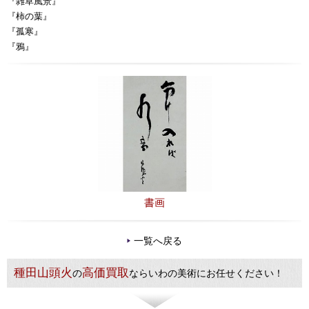
『雑草風景』
『柿の葉』
『孤寒』
『鴉』
書画
一覧へ戻る
種田山頭火
高価買取
の
ならいわの美術にお任せください！