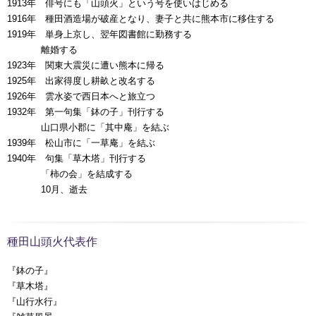
1913年 俳号にも「山頭火」という号を使いはじめる
1916年 種田酒造場が破産となり、妻子と共に熊本市に移住する
1919年 単身上京し、翌年図書館に勤務する
00000年
離婚する
1923年 関東大震災に遭い熊本に帰る
1925年 出家得度し耕畝と改名する
1926年 雲水姿で西日本へと旅立つ
1932年 第一句集「鉢の子」刊行する
00000年
山口県小郡に「其中庵」を結ぶ
1939年 松山市に「一草庵」を結ぶ
1940年 句集「草木塔」刊行する
00000年
「柿の会」を結成する
00000年
10月、逝去
種田山頭火代表作
『鉢の子』
『草木塔』
『山行水行』