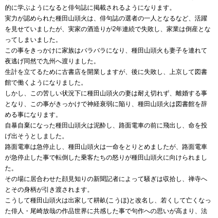
的に学ぶようになると俳句誌に掲載されるようになります。
実力が認められた種田山頭火は、俳句誌の選者の一人となるなど、活躍
を見せていましたが、実家の酒造りが2年連続で失敗し、家業は倒産とな
ってしまいました。
この事をきっかけに家族はバラバラになり、種田山頭火も妻子を連れて
夜逃げ同然で九州へ渡りました。
生計を立てるために古書店を開業しますが、後に失敗し、上京して図書
館で働くようになりました。
しかし、この苦しい状況下に種田山頭火の妻は耐え切れず、離婚する事
となり、この事がきっかけで神経衰弱に陥り、種田山頭火は図書館を辞
める事になります。
自暴自棄になった種田山頭火は泥酔し、路面電車の前に飛出し、命を投
げ出そうとしました。
路面電車は急停止し、種田山頭火は一命をとりとめましたが、路面電車
が急停止した事で転倒した乗客たちの怒りが種田山頭火に向けられまし
た。
その場に居合わせた顔見知りの新聞記者によって騒ぎは収拾し、禅寺へ
とその身柄が引き渡されます。
こうして種田山頭火は出家して耕畝(こうほ)と改名し、若くして亡くなっ
た俳人・尾崎放哉の作品世界に共感した事で句作への思いが高まり、法