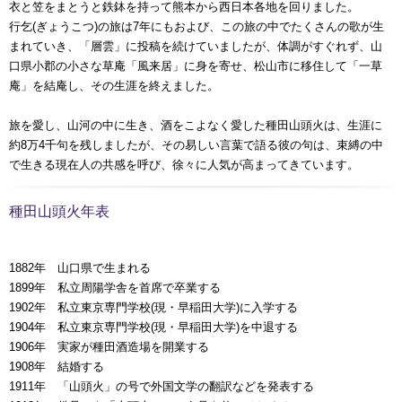
衣と笠をまとうと鉄鉢を持って熊本から西日本各地を回りました。
行乞(ぎょうこつ)の旅は7年にもおよび、この旅の中でたくさんの歌が生
まれていき、「層雲」に投稿を続けていましたが、体調がすぐれず、山
口県小郡の小さな草庵「風来居」に身を寄せ、松山市に移住して「一草
庵」を結庵し、その生涯を終えました。
旅を愛し、山河の中に生き、酒をこよなく愛した種田山頭火は、生涯に
約8万4千句を残しましたが、その易しい言葉で語る彼の句は、束縛の中
で生きる現在人の共感を呼び、徐々に人気が高まってきています。
種田山頭火年表
1882年 山口県で生まれる
1899年 私立周陽学舎を首席で卒業する
1902年 私立東京専門学校(現・早稲田大学)に入学する
1904年 私立東京専門学校(現・早稲田大学)を中退する
1906年 実家が種田酒造場を開業する
1908年 結婚する
1911年 「山頭火」の号で外国文学の翻訳などを発表する