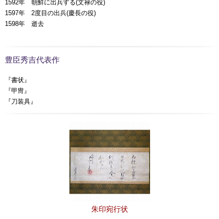
1592年 朝鮮に出兵する(文禄の役)
1597年 2度目の出兵(慶長の役)
1598年 逝去
豊臣秀吉代表作
『書状』
『甲冑』
『刀装具』
朱印宛行状