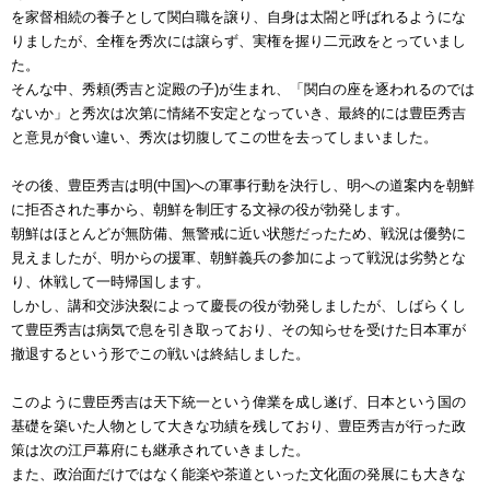
を家督相続の養子として関白職を譲り、自身は太閤と呼ばれるようにな
りましたが、全権を秀次には譲らず、実権を握り二元政をとっていまし
た。
そんな中、秀頼(秀吉と淀殿の子)が生まれ、「関白の座を逐われるのでは
ないか」と秀次は次第に情緒不安定となっていき、最終的には豊臣秀吉
と意見が食い違い、秀次は切腹してこの世を去ってしまいました。
その後、豊臣秀吉は明(中国)への軍事行動を決行し、明への道案内を朝鮮
に拒否された事から、朝鮮を制圧する文禄の役が勃発します。
朝鮮はほとんどが無防備、無警戒に近い状態だったため、戦況は優勢に
見えましたが、明からの援軍、朝鮮義兵の参加によって戦況は劣勢とな
り、休戦して一時帰国します。
しかし、講和交渉決裂によって慶長の役が勃発しましたが、しばらくし
て豊臣秀吉は病気で息を引き取っており、その知らせを受けた日本軍が
撤退するという形でこの戦いは終結しました。
このように豊臣秀吉は天下統一という偉業を成し遂げ、日本という国の
基礎を築いた人物として大きな功績を残しており、豊臣秀吉が行った政
策は次の江戸幕府にも継承されていきました。
また、政治面だけではなく能楽や茶道といった文化面の発展にも大きな