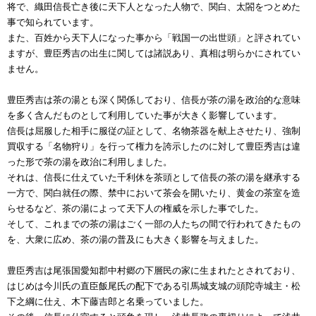
将で、織田信長亡き後に天下人となった人物で、関白、太閤をつとめた
事で知られています。
また、百姓から天下人になった事から「戦国一の出世頭」と評されてい
ますが、豊臣秀吉の出生に関しては諸説あり、真相は明らかにされてい
ません。
豊臣秀吉は茶の湯とも深く関係しており、信長が茶の湯を政治的な意味
を多く含んだものとして利用していた事が大きく影響しています。
信長は屈服した相手に服従の証として、名物茶器を献上させたり、強制
買収する「名物狩り」を行って権力を誇示したのに対して豊臣秀吉は違
った形で茶の湯を政治に利用しました。
それは、信長に仕えていた千利休を茶頭として信長の茶の湯を継承する
一方で、関白就任の際、禁中において茶会を開いたり、黄金の茶室を造
らせるなど、茶の湯によって天下人の権威を示した事でした。
そして、これまでの茶の湯はごく一部の人たちの間で行われてきたもの
を、大衆に広め、茶の湯の普及にも大きく影響を与えました。
豊臣秀吉は尾張国愛知郡中村郷の下層民の家に生まれたとされており、
はじめは今川氏の直臣飯尾氏の配下である引馬城支城の頭陀寺城主・松
下之綱に仕え、木下藤吉郎と名乗っていました。