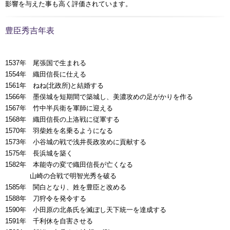
影響を与えた事も高く評価されています。
豊臣秀吉年表
1537年 尾張国で生まれる
1554年 織田信長に仕える
1561年 ねね(北政所)と結婚する
1566年 墨俣城を短期間で築城し、美濃攻めの足がかりを作る
1567年 竹中半兵衛を軍師に迎える
1568年 織田信長の上洛戦に従軍する
1570年 羽柴姓を名乗るようになる
1573年 小谷城の戦で浅井長政攻めに貢献する
1575年 長浜城を築く
1582年 本能寺の変で織田信長が亡くなる
00000年
山崎の合戦で明智光秀を破る
1585年 関白となり、姓を豊臣と改める
1588年 刀狩令を発令する
1590年 小田原の北条氏を滅ぼし天下統一を達成する
1591年 千利休を自害させる