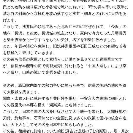
その後、信長に仕官すると頭角を現し、浅井長政の裏切りによって浅井
氏との攻防を繰り広げた小谷城で戦いにおいて、3千の兵を率いて夜半に
清水谷の斜面から京極丸を攻め落すなど浅井・朝倉との戦いに大功をあ
げます。
こうして、浅井氏の領地であった北近江三郡に封ぜられて、「今浜」の
地を「長浜」と改め、長浜城の城主となり、家内で有力だった丹羽長秀
と柴田勝家から一字ずつをもらい受け、名字を羽柴に改めました。
また、年貢や諸役を免除し、旧浅井家臣団や石田三成などの有望な若者
を積極的に登用していきます。
その後も信長の家臣として素晴らしい働きを見せていた豊臣秀吉です
が、信長が本能寺の変で明智光秀に討たれると「中国大返し」により京
へと戻り、山崎の戦いで光秀を破りました。
その後、織田家内部での勢力争いに勝った事で、信長の後継の地位を得
て大坂城を築きます。
関白・太政大臣に就任すると豊臣姓を賜り、平安京大内裏跡に朝臣とし
ての豊臣氏の本邸を構え「聚楽第」と名付けました。
こうして、日本全国の大名を臣従させて天下統一を果たし、太閤検地や
刀狩、惣無事令、石高制などの全国に及ぶ多くの政策で国内の統合を進
め、天下人としてその名を日本中に知らしめました。
その後、後継者に指名していた鶴松(秀吉と淀殿の子)が病死し、甥・秀次