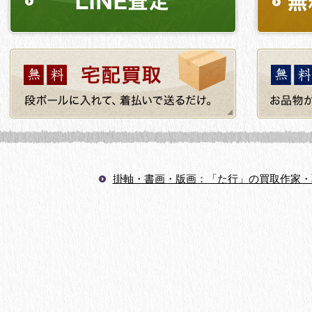
掛軸・書画・版画：「た行」の買取作家・