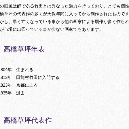
の画風は師である竹田とは異なった魅力を持っており、とても個
橋草坪の代表作の多くが天保年間に入ってから制作されたもので
かし、早く亡くなっている事から他の画家による贋作が多く作ら
が市場に出回っている事が少ない画家でもあります。
高橋草坪年表
1804年 生まれる
1813年 田能村竹田に入門する
1823年 京都に上る
1835年 逝去
高橋草坪代表作