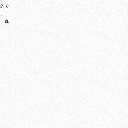
性的で
す。
れ、真