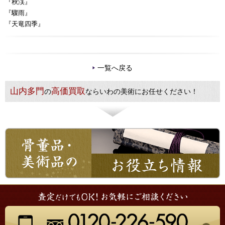
『秋渓』
『驟雨』
『天竜四季』
一覧へ戻る
山内多門
高価買取
の
ならいわの美術にお任せください！