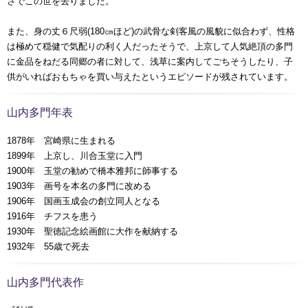
さでこの世を去りました。
また、身の丈６尺弱(180㎝ほど)の武骨な剣客風の風貌に似合わず、性格
は極めて穏健で気配りの利く人だったそうで、上京して人気絶頂の多門
に金品をねだる同郷の者に対して、浅草に案内してごちそうしたり、子
供がいればおもちゃを買い与えたというエピソードが残されています。
山内多門年表
1878年 宮崎県に生まれる
1899年 上京し、川合玉堂に入門
1900年 玉堂の勧めで橋本雅邦に師事する
1903年 画号を本名の多門に改める
1906年 国画玉成会の創立同人となる
1916年 チフスを患う
1930年 聖徳記念絵画館に大作を献納する
1932年 55歳で死去
山内多門代表作