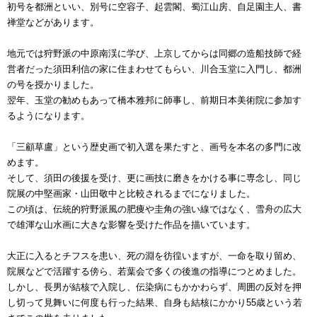
初号を都洲といい、別号に空容子、起雲閣、蜀江山房、自足園主人、書
禅堂などがあります。
地元では狩野派の中原南渓に学び、上京してからは同郷の造船技師で経
営者だった須田利信の家に住まわせてもらい、川合玉堂に入門し、都洲
の号を授かりました。
翌年、玉堂の勧めもあって橋本雅邦に師事し、前期日本美術院に参加す
るようになります。
「三顧草盧」という歴史画で初入選を果たすと、画号を本名の多門に改
めます。
そして、須田の後援を受け、更に画技に磨きをかける事に専念し、同じ
院展の中堅画家・山田敬中と比較されるまでになりました。
この頃は、伝統的狩野派風の肥痩や圭角の強い線ではなく、雪舟の広大
で雄渾な山水画に大きな影響を受けた作品を描いています。
大正に入るとチフスを患い、死の淵を彷徨いますが、一命を取り留め、
院展などで活躍する傍ら、若葉会で多くの後進の指導につとめました。
しかし、長男が結核で入院し、伝染病にもかかわらず、周囲の反対を押
し切って見舞いに何度も行った結果、自身も結核にかかり55歳という若