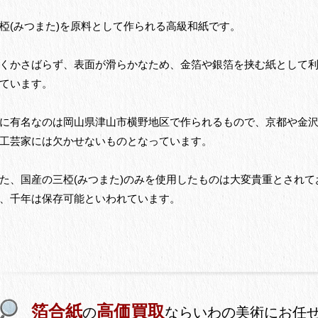
椏(みつまた)を原料として作られる高級和紙です。
くかさばらず、表面が滑らかなため、金箔や銀箔を挟む紙として
ています。
に有名なのは岡山県津山市横野地区で作られるもので、京都や金
工芸家には欠かせないものとなっています。
た、国産の三椏(みつまた)のみを使用したものは大変貴重とされて
、千年は保存可能といわれています。
箔合紙
高価買取
の
ならいわの美術にお任