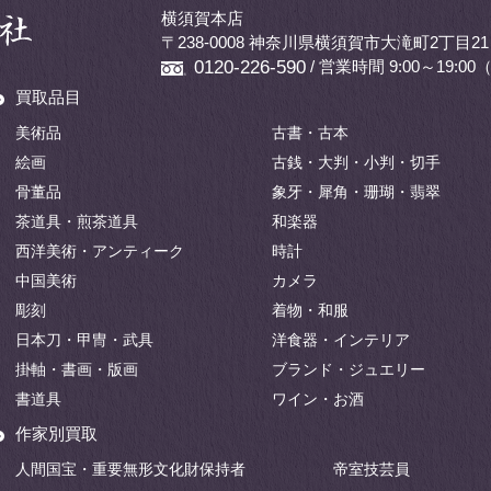
横須賀本店
〒238-0008 神奈川県横須賀市大滝町2丁目21
/ 営業時間 9:00～19:
0120-226-590
買取品目
美術品
古書・古本
絵画
古銭・大判・小判・切手
骨董品
象牙・犀角・珊瑚・翡翠
茶道具・煎茶道具
和楽器
西洋美術・アンティーク
時計
中国美術
カメラ
彫刻
着物・和服
日本刀・甲冑・武具
洋食器・インテリア
掛軸・書画・版画
ブランド・ジュエリー
書道具
ワイン・お酒
作家別買取
人間国宝・重要無形文化財保持者
帝室技芸員