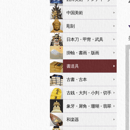
中国美術
彫刻
日本刀・甲冑・武具
掛軸・書画・版画
書道具
古書・古本
古銭・大判・小判・切手
象牙・犀角・珊瑚・翡翠
和楽器