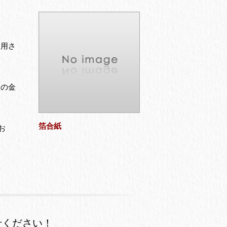
利用さ
沢の金
箔合紙
お
せください！