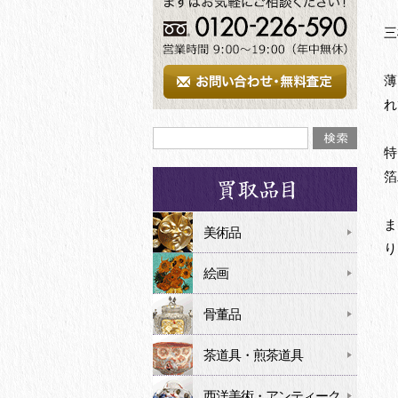
三
薄
れ
特
箔
ま
美術品
り
絵画
骨董品
茶道具・煎茶道具
西洋美術・アンティーク