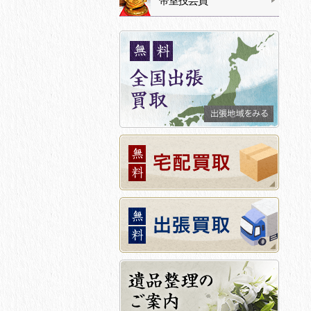
帝室技芸員