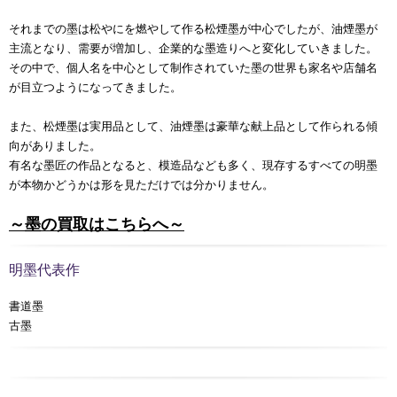
それまでの墨は松やにを燃やして作る松煙墨が中心でしたが、油煙墨が
主流となり、需要が増加し、企業的な墨造りへと変化していきました。
その中で、個人名を中心として制作されていた墨の世界も家名や店舗名
が目立つようになってきました。
また、松煙墨は実用品として、油煙墨は豪華な献上品として作られる傾
向がありました。
有名な墨匠の作品となると、模造品なども多く、現存するすべての明墨
が本物かどうかは形を見ただけでは分かりません。
～墨の買取はこちらへ～
明墨代表作
書道墨
古墨