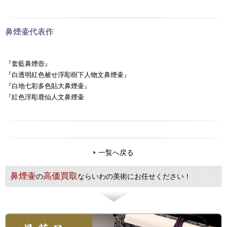
鼻煙壷代表作
『套藍鼻煙壺』
『白透明紅色被せ浮彫樹下人物文鼻煙壷』
『白地七彩多色貼大鼻煙壷』
『紅色浮彫鹿仙人文鼻煙壷
一覧へ戻る
鼻煙壷
高価買取
の
ならいわの美術にお任せください！