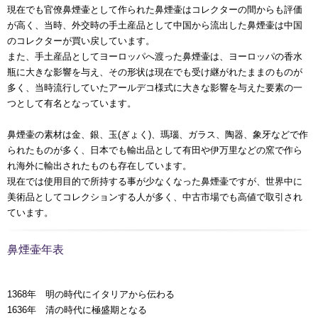
現在でも官僚鼻煙壷として作られた鼻煙壷はコレクターの間からも評価
が高く、当時、外交時の手土産品として中国から流出した鼻煙壷は中国
のコレクターが買い戻しています。
また、手土産品としてヨーロッパへ渡った鼻煙壷は、ヨーロッパの香水
瓶に大きな影響を与え、その形状は現在でも受け継がれたままのものが
多く、当時流行していたアールデコ様式に大きな影響を与えた要素の一
つとして有名となっています。
鼻煙壷の素材は金、銀、玉(ぎょく)、瑪瑙、ガラス、陶器、象牙などで作
られたものが多く、日本でも輸出品として有田や伊万里などの窯で作ら
れ海外に輸出されたものも存在しています。
現在では使用目的で所持する事が少なくなった鼻煙壷ですが、世界中に
美術品としてコレクションする人が多く、中古市場でも高値で取引され
ています。
鼻煙壷年表
1368年 明の時代にイタリアから伝わる
1636年 清の時代に極盛期となる