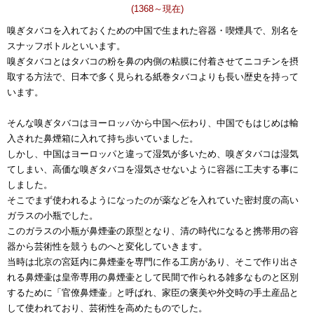
(1368～現在)
嗅ぎタバコを入れておくための中国で生まれた容器・喫煙具で、別名を
スナッフボトルといいます。
嗅ぎタバコとはタバコの粉を鼻の内側の粘膜に付着させてニコチンを摂
取する方法で、日本で多く見られる紙巻タバコよりも長い歴史を持って
います。
そんな嗅ぎタバコはヨーロッパから中国へ伝わり、中国でもはじめは輸
入された鼻煙箱に入れて持ち歩いていました。
しかし、中国はヨーロッパと違って湿気が多いため、嗅ぎタバコは湿気
てしまい、高価な嗅ぎタバコを湿気させないように容器に工夫する事に
しました。
そこでまず使われるようになったのが薬などを入れていた密封度の高い
ガラスの小瓶でした。
このガラスの小瓶が鼻煙壷の原型となり、清の時代になると携帯用の容
器から芸術性を競うものへと変化していきます。
当時は北京の宮廷内に鼻煙壷を専門に作る工房があり、そこで作り出さ
れる鼻煙壷は皇帝専用の鼻煙壷として民間で作られる雑多なものと区別
するために「官僚鼻煙壷」と呼ばれ、家臣の褒美や外交時の手土産品と
して使われており、芸術性を高めたものでした。