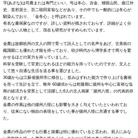
字(あざな)は司農または寿門といい、号は冬心、吉金、稽留山民、曲江外
史、昔邪居士、百二硯田富翁などがあり、その中でも一般的には冬心が
馴染んでおり、「金冬心」と呼ばれています。
有名な書画家なのですが、詳しい資料が残されておらず、詳細がよく分
からない人物として、現在も研究がすすめられています。
金農は故郷杭州の文人の間で育って詩人としての名声をあげ、古美術の
鑑識眼にも優れた才能を持っており、幼少時代から博学多才で周りを驚
かせるほどの実力を持っていました。
科挙を受験して官吏になれるほどの能力を持っていたのですが、文人と
して悠々自適な生活を送る事を選びました。
30歳からは江蘇省揚州市に移住し、並みはずれた能力で作り上げる書画
を売って生計を立て、晩年 60歳頃からは乾隆期に揚州を中心に富裕な塩
商の経済力を背景として活躍した8人の文人画家「揚州八怪」の代表的存
在となります。
金農の作風は他の揚州八怪にも影響を大きく与えていたといわれてお
り、従来にない独自の表現をしていた事が揚州八怪に共通する事でし
た。
金農の作品の中でも行書と隷書は特に優れていると言われ、前人にみな