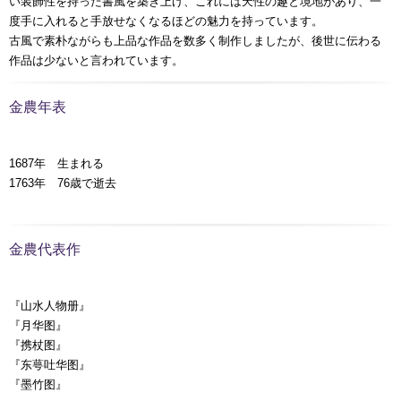
い装飾性を持った書風を築き上げ、これには天性の趣と境地があり、一
度手に入れると手放せなくなるほどの魅力を持っています。
古風で素朴ながらも上品な作品を数多く制作しましたが、後世に伝わる
作品は少ないと言われています。
金農年表
1687年 生まれる
1763年 76歳で逝去
金農代表作
『山水人物册』
『月华图』
『携杖图』
『东萼吐华图』
『墨竹图』