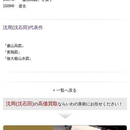
1509年 逝去
沈周(沈石田)代表作
『廬山高図』
『黄鶻図』
『倣大癡山水図』
一覧へ戻る
沈周(沈石田)
高価買取
の
ならいわの美術にお任せください！