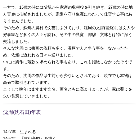
一方で、15歳の時には父親から家産の収税役を引き継ぎ、27歳の時に地
方官吏に推挙されましたが、家訓を守り生涯にわたって仕官する事はあ
りませんでした。
そのため、蘇州の農村で文芸にふけており、沈周の文房(書斎)には文人や
好事家など多くの人々が訪れ、その中の呉寛、都穆、文林とは特に深く
交流しました。
そんな沈周には書画の依頼も多く、温厚で人と争う事をしなかったた
め、依頼に追われる日々を送りました。
中には贋作に落款を求められる事もあり、これも拒絶しなかったそうで
す。
そのため、沈周の作品は生前から少ないとされており、現在でも本物は
高値で取引されています。
こうして晩年はますます文名、画名ともに高まりましたが、家は蓄えを
失い貧窮していきました。
沈周(沈石田)年表
1427年 生まれる
1467年 『廬山高図』を描く