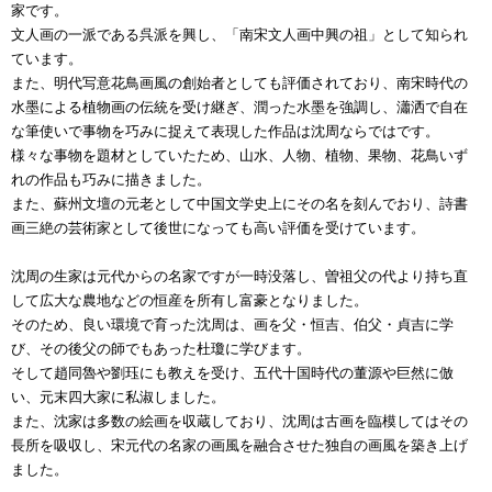
家です。
文人画の一派である呉派を興し、「南宋文人画中興の祖」として知られ
ています。
また、明代写意花鳥画風の創始者としても評価されており、南宋時代の
水墨による植物画の伝統を受け継ぎ、潤った水墨を強調し、瀟洒で自在
な筆使いで事物を巧みに捉えて表現した作品は沈周ならではです。
様々な事物を題材としていたため、山水、人物、植物、果物、花鳥いず
れの作品も巧みに描きました。
また、蘇州文壇の元老として中国文学史上にその名を刻んでおり、詩書
画三絶の芸術家として後世になっても高い評価を受けています。
沈周の生家は元代からの名家ですが一時没落し、曽祖父の代より持ち直
して広大な農地などの恒産を所有し富豪となりました。
そのため、良い環境で育った沈周は、画を父・恒吉、伯父・貞吉に学
び、その後父の師でもあった杜瓊に学びます。
そして趙同魯や劉珏にも教えを受け、五代十国時代の董源や巨然に倣
い、元末四大家に私淑しました。
また、沈家は多数の絵画を収蔵しており、沈周は古画を臨模してはその
長所を吸収し、宋元代の名家の画風を融合させた独自の画風を築き上げ
ました。