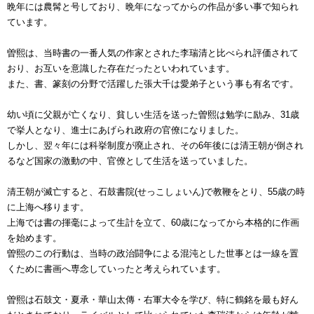
晩年には農髯と号しており、晩年になってからの作品が多い事で知られ
ています。
曽熙は、当時書の一番人気の作家とされた李瑞清と比べられ評価されて
おり、お互いを意識した存在だったといわれています。
また、書、篆刻の分野で活躍した張大千は愛弟子という事も有名です。
幼い頃に父親が亡くなり、貧しい生活を送った曽熙は勉学に励み、31歳
で挙人となり、進士にあげられ政府の官僚になりました。
しかし、翌々年には科挙制度が廃止され、その6年後には清王朝が倒され
るなど国家の激動の中、官僚として生活を送っていました。
清王朝が滅亡すると、石鼓書院(せっこしょいん)で教鞭をとり、55歳の時
に上海へ移ります。
上海では書の揮毫によって生計を立て、60歳になってから本格的に作画
を始めます。
曽熙のこの行動は、当時の政治闘争による混沌とした世事とは一線を置
くために書画へ専念していったと考えられています。
曽熙は石鼓文・夏承・華山太傳・右軍大令を学び、特に鶴銘を最も好ん