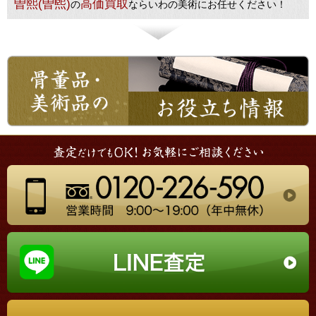
曽熙(曽煕)
高価買取
の
ならいわの美術にお任せください！