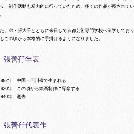
り、制作活動も精力的に行っていたため、多くの作品が残されて
。
た、弟・張大千とともに来日して京都芸術専門学校へ留学してお
もこの頃から本格的に手掛けるようになりました。
張善孖年表
1882年 中国・四川省で生まれる
1920年 この頃から絵画制作に専念する
1940年 逝去
張善孖代表作