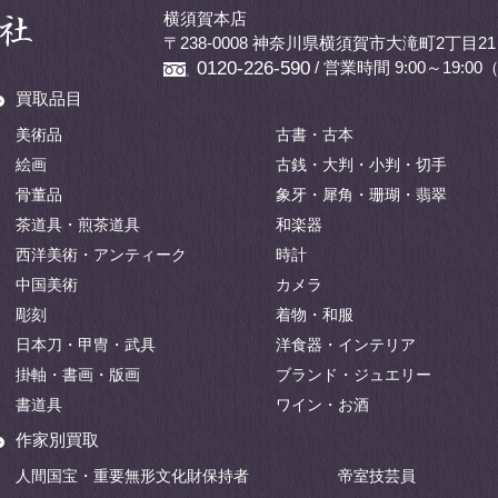
横須賀本店
〒238-0008 神奈川県横須賀市大滝町2丁目21
/ 営業時間 9:00～19:
0120-226-590
買取品目
美術品
古書・古本
絵画
古銭・大判・小判・切手
骨董品
象牙・犀角・珊瑚・翡翠
茶道具・煎茶道具
和楽器
西洋美術・アンティーク
時計
中国美術
カメラ
彫刻
着物・和服
日本刀・甲冑・武具
洋食器・インテリア
掛軸・書画・版画
ブランド・ジュエリー
書道具
ワイン・お酒
作家別買取
人間国宝・重要無形文化財保持者
帝室技芸員