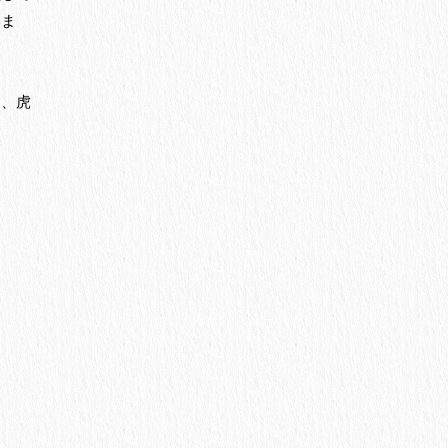
いま
り、虎