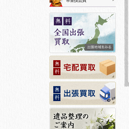
帝室技芸員