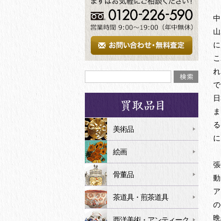
中
山
に
こ
れ
で
日
ま
る
美術品
に
絵画
張
骨董品
動
ア
茶道具・煎茶道具
の
晩
西洋美術・アンティーク