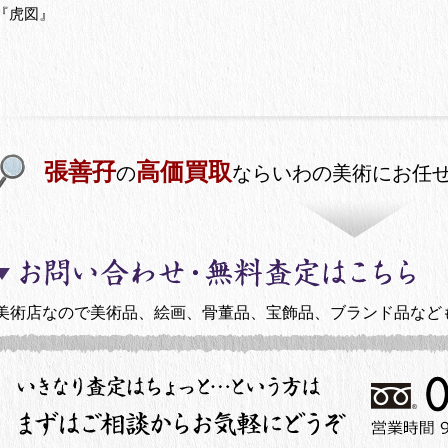
『虎図』
張善孖
高価買取
の
ならいわの美術にお任
美術店なので美術品、絵画、骨董品、宝飾品、ブランド品など