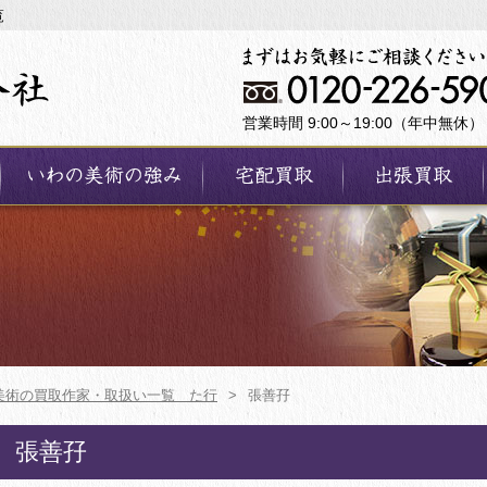
覧
営業時間 9:00～19:00（年中無休）
美術の買取作家・取扱い一覧 た行
>
張善孖
張善孖