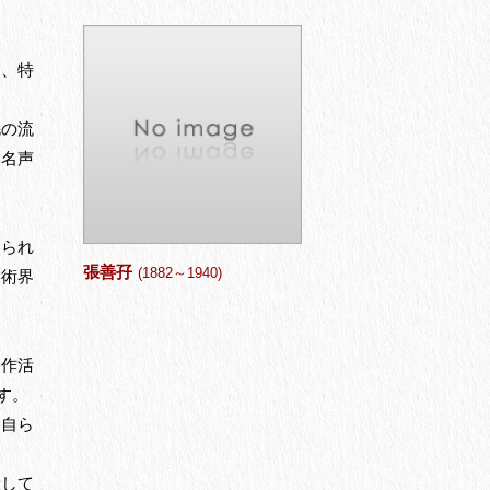
く、特
毛の流
た名声
えられ
張善孖
(1882～1940)
美術界
制作活
す。
も自ら
献して