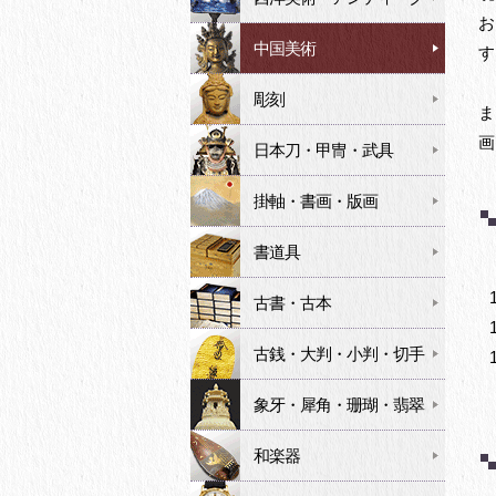
お
中国美術
す
彫刻
ま
画
日本刀・甲冑・武具
掛軸・書画・版画
書道具
古書・古本
古銭・大判・小判・切手
象牙・犀角・珊瑚・翡翠
和楽器