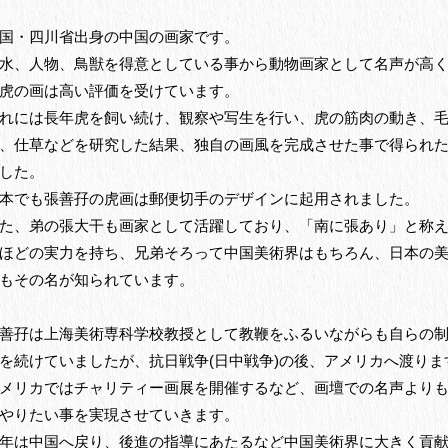
国・四川省出身の中国の画家です。
水、人物、鳥獣を得意としている事から動物画家として名声が高
虎の画は高い評価を受けています。
れには長年虎を飼い続け、観察や写生を行い、虎の筋肉の動き、
、仕草などを研究した結果、独自の画風を完成させた事で得られ
した。
本でも張善孖の虎画は郵便切手のデザインに起用されました。
た、弟の張大干も画家として活躍しており、「南に張あり」と称
ほどの実力を持ち、兄弟そろって中国美術界はもちろん、日本の
もその名が知られています。
善孖は上海美術専科学校教授として教鞭をふるいながらも自らの
を続けていましたが、抗日戦争(日中戦争)の後、アメリカへ渡りま
メリカではチャリティー画展を開催するなど、画壇での名声より
やりたい事を実現させていきます。
年は中国へ戻り、後進の指導にあたるなど中国美術界に大きく貢