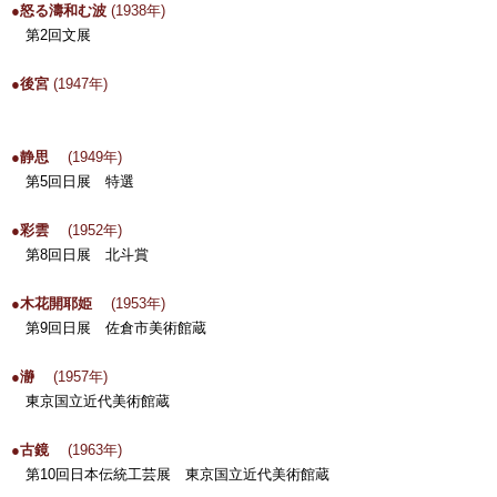
●怒る濤和む波
(1938年)
第2回文展
●後宮
(1947年)
●静思
(1949年)
第5回日展 特選
●彩雲
(1952年)
第8回日展 北斗賞
●木花開耶姫
(1953年)
第9回日展 佐倉市美術館蔵
●瀞
(1957年)
東京国立近代美術館蔵
●古鏡
(1963年)
第10回日本伝統工芸展 東京国立近代美術館蔵