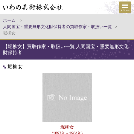
ホーム
>
人間国宝・重要無形文化財保持者の買取作家・取扱い一覧
>
堀柳女
【堀柳女】買取作家・取扱い一覧 人間国宝・重要無形文化
財保持者
堀柳女
堀柳女
(1897年～1984年)