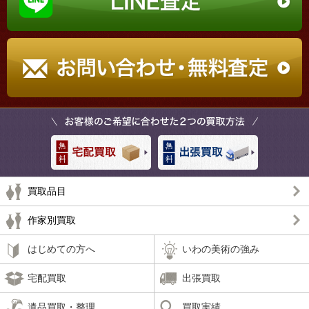
買取品目
作家別買取
はじめての方へ
いわの美術の強み
宅配買取
出張買取
遺品買取・整理
買取実績