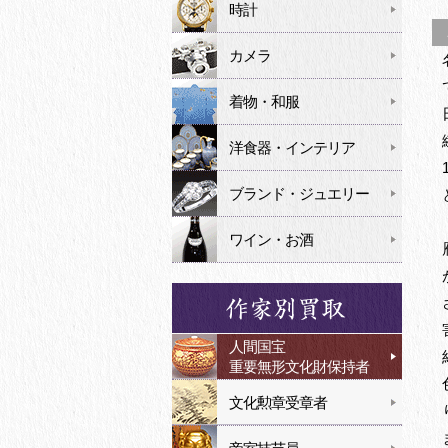
時計
カメラ
着物・和服
洋食器・インテリア
ブランド・ジュエリー
ワイン・お酒
人間国宝
重要無形文化財保持者
文化勲章受章者