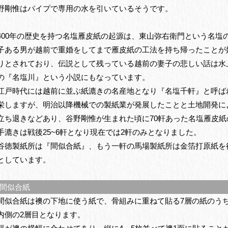
野剛惟はパイプで専用の水を引いているそうです。
400年の歴史を持つ名塩雁皮紙の起源は、東山弥右衛門という名塩
子ある男が越前で重婚をしてまで雁皮紙の工法を持ち帰ったことが
りとされており、伝説として残っている越前の妻子の悲しい話は水
の『名塩川』という小説にもなっています。
江戸時代には越前に並ぶ紙漉きの名産地となり『名塩千軒』と呼ば
栄しますが、明治以降機械での製紙業が発展したことと土地開発に
立ち退きなどあり、谷野剛惟が生まれた頃に70軒あった名塩雁皮紙
手漉きは戦後25~6軒となり現在では2軒のみとなりました。
谷徳製紙所は『間似合紙』、もう一軒の馬場製紙所は金箔打原紙を
としています。
間似合紙
間似合紙は襖の下地に使う紙で、骨組みに重ねて貼る7層の紙のう
内側の2層目となります。