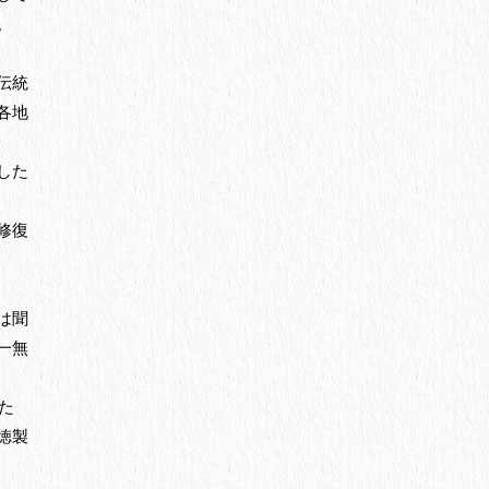
。
伝統
各地
した
修復
は聞
一無
た
徳製