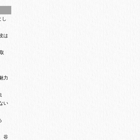
とし
皮は
取
魅力
虫
ない
あ
、谷