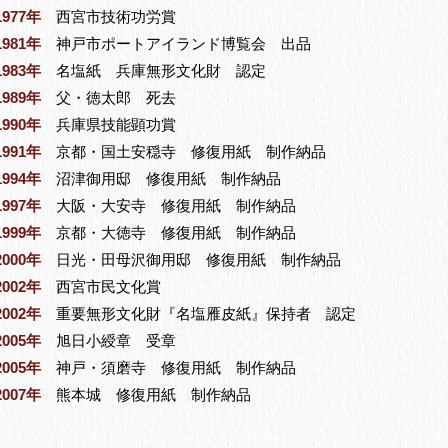
1977年
西宮市技術功労賞
1981年
神戸市ポートアイランド博覧会 出品
1983年
名塩紙 兵庫無形文化財 認定
1989年
父・徳太郎 死去
1990年
兵庫県技能顕功賞
1991年
京都・国土安穏寺 修復用紙 制作納品
1994年
沼津御用邸 修復用紙 制作納品
1997年
大阪・大安寺 修復用紙 制作納品
1999年
京都・大徳寺 修復用紙 制作納品
2000年
日光・田母沢御用邸 修復用紙 制作納品
2002年
西宮市民文化賞
2002年
重要無形文化財『名塩雁皮紙』保持者 認定
2005年
旭日小綬章 受章
2005年
神戸・須磨寺 修復用紙 制作納品
2007年
熊本城 修復用紙 制作納品