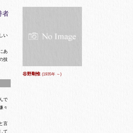
持者
しい
にあ
の技
谷野剛惟
(1935年 ～)
んで
嫌々
と言
して