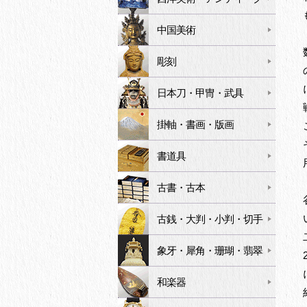
中国美術
彫刻
日本刀・甲冑・武具
掛軸・書画・版画
書道具
古書・古本
古銭・大判・小判・切手
象牙・犀角・珊瑚・翡翠
和楽器