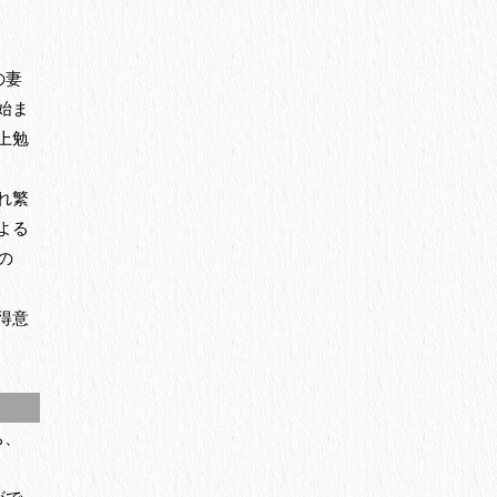
の妻
始ま
上勉
れ繁
よる
の
得意
ち、