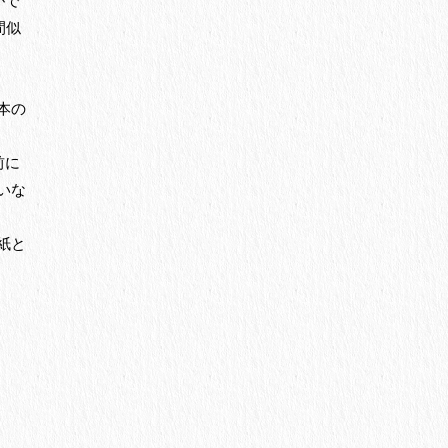
がで
間似
本の
前に
いな
紙と
品