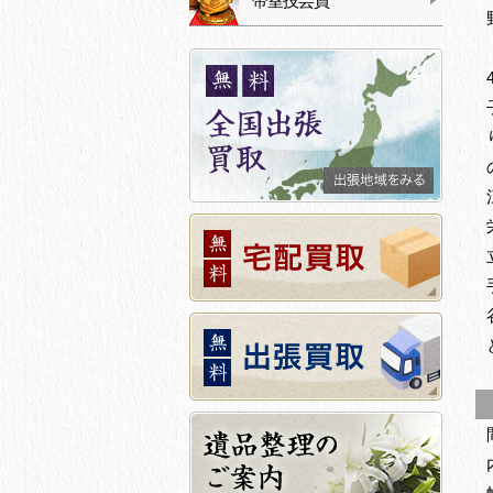
帝室技芸員