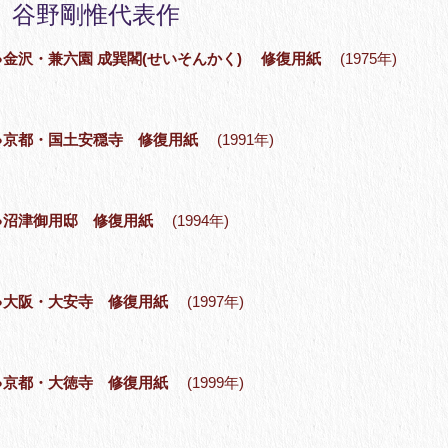
谷野剛惟代表作
●金沢・兼六園 成巽閣(せいそんかく) 修復用紙
(1975年)
●京都・国土安穏寺 修復用紙
(1991年)
●沼津御用邸 修復用紙
(1994年)
●大阪・大安寺 修復用紙
(1997年)
●京都・大徳寺 修復用紙
(1999年)