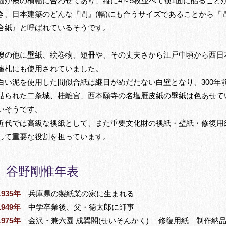
幅が襖の横幅に合わせてあり、縦に4～5枚並べて襖1面に貼ること
き、日本建築のどんな『間』(幅)にも合うサイズであることから『
合紙』と呼ばれているそうです。
襖の他に壁紙、絵巻物、短冊や、その丈夫さから江戸中頃から西日
藩札にも使用されていました。
白い泥を使用した間似合紙は継目がめだたない白壁となり、300年
貼られた二条城、桂離宮、西本願寺の名塩雁皮紙の壁紙は色あせて
いそうです。
近代では高級な襖紙として、また重要文化財の襖紙・壁紙・修復用
して重要な役割を担っています。
谷野剛惟年表
1935年
兵庫県の製紙業の家に生まれる
1949年
中学卒業後、父・徳太郎に師事
1975年
金沢・兼六園 成巽閣(せいそんかく) 修復用紙 制作納