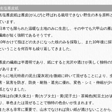
名塩雁皮紙
名塩雁皮紙は雁皮(がんぴ)と呼ばれる栽培できない野生の木を原料
ています。
日本でも限られた温暖な土地のみに生息し、その中でも六甲山の雁
繊維が短く強靭であるそうです。
10年かけて指ほどの太さになった枝のみを採取し、また10年後に採
ということを何百年も繰り返してきました。
雁皮の繊維は半透明であり、紙にすると光沢や透けが美しく独特の
があります。
さらに地元特産の泥土(凝灰岩)を微細に砕いて混ぜることにより、
害・鼠害を防ぎ、防炎・耐熱・遮光に優れ、変色・シミ・伸縮が少
紙となりました。
色味は白(東久保土)・青(カブタ土)・黄(尼子土)・茶褐色(蛇豆土)が
り、単色または混ぜることで独特の色合いが生まれます。
また水も非常に重要で、山水でなければ良い紙が漉けないことから