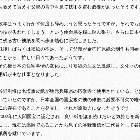
も教えて貰えず父親の背中を見て技術を盗む必要があったそうです
数年はうまく行かず何度も辞めようと思ったそうですが、それでも
の技が失われてしまう、という使命感を糧に踏ん張り、さらに日本
に残る古い襖紙を調べ歩き熱心に研究しました。
戦後しばらくは襖紙の不足、そして父親が金箔打原紙の制作も開始
ことから、忙しい日々であったようです。
その後日本の住宅事情の変化により襖紙の注文は激減し、文化財の
用紙が主な仕事となりました。
谷野剛惟は名塩雁皮紙が地元兵庫県の応挙寺で使用されていること
いていたのですが、日本全国の国宝級の襖の修復に必要不可欠で唯
二の存在であることを発見し、それが原動力になったそうです。
2002年に人間国宝に認定され、良い紙を漉き続けたいと気持ちを新
にし、現在は高齢であることから息子の谷野雅信が三代目として谷
紙所を継いでいます。