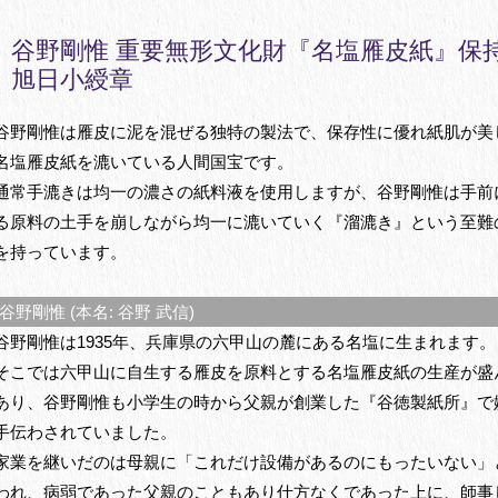
谷野剛惟 重要無形文化財『名塩雁皮紙』保
旭日小綬章
谷野剛惟は雁皮に泥を混ぜる独特の製法で、保存性に優れ紙肌が美
名塩雁皮紙を漉いている人間国宝です。
通常手漉きは均一の濃さの紙料液を使用しますが、谷野剛惟は手前
る原料の土手を崩しながら均一に漉いていく『溜漉き』という至難
を持っています。
野剛惟 (本名: 谷野 武信)
谷野剛惟は1935年、兵庫県の六甲山の麓にある名塩に生まれます。
そこでは六甲山に自生する雁皮を原料とする名塩雁皮紙の生産が盛
あり、谷野剛惟も小学生の時から父親が創業した『谷徳製紙所』で
手伝わされていました。
家業を継いだのは母親に「これだけ設備があるのにもったいない」
われ、病弱であった父親のこともあり仕方なくであった上に、師事