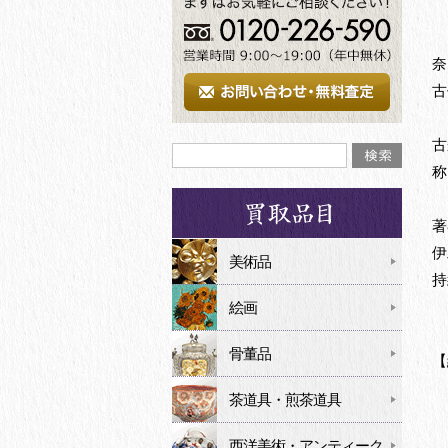
奈
古
古
称
著
伊
美術品
持
絵画
骨董品
【
史
茶道具・煎茶道具
西洋美術・アンティーク