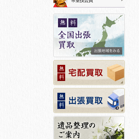
帝室技芸員