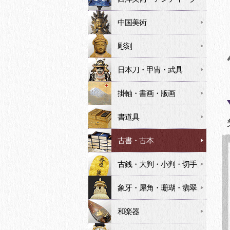
中国美術
彫刻
日本刀・甲冑・武具
掛軸・書画・版画
書道具
古書・古本
古銭・大判・小判・切手
象牙・犀角・珊瑚・翡翠
和楽器