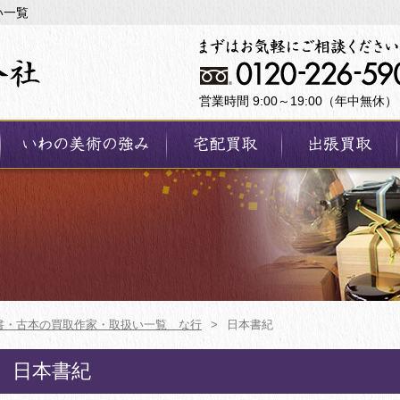
い一覧
営業時間 9:00～19:00（年中無休）
書・古本の買取作家・取扱い一覧 な行
>
日本書紀
日本書紀