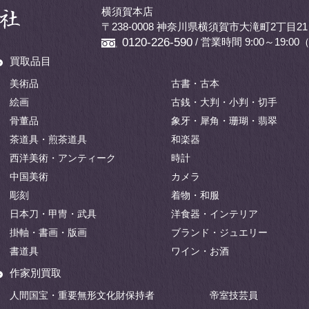
横須賀本店
〒238-0008 神奈川県横須賀市大滝町2丁目21
/ 営業時間 9:00～19:
0120-226-590
買取品目
美術品
古書・古本
絵画
古銭・大判・小判・切手
骨董品
象牙・犀角・珊瑚・翡翠
茶道具・煎茶道具
和楽器
西洋美術・アンティーク
時計
中国美術
カメラ
彫刻
着物・和服
日本刀・甲冑・武具
洋食器・インテリア
掛軸・書画・版画
ブランド・ジュエリー
書道具
ワイン・お酒
作家別買取
人間国宝・重要無形文化財保持者
帝室技芸員