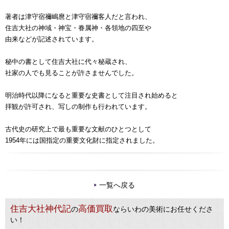
著者は津守宿禰嶋麿と津守宿禰客人だと言われ、
住吉大社の神域・神宝・眷属神・各領地の四至や
由来などが記述されています。
秘中の書として住吉大社に代々秘蔵され、
社家の人でも見ることが許さませんでした。
明治時代以降になると重要な史書として注目され始めると
拝観が許可され、写しの制作も行われています。
古代史の研究上で最も重要な文献のひとつとして
1954年には国指定の重要文化財に指定されました。
一覧へ戻る
住吉大社神代記
高価買取
の
ならいわの美術にお任せくださ
い！