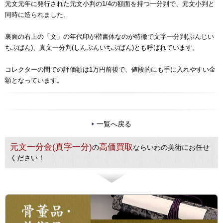
元文元年に発行された元文小判の1/4の額面を持つ一分判で、元文小判と
同時に造られました。
裏面の右上の「文」の年代印が楷書体なのが特徴で文字一分判(ぶんじい
ちぶばん)、真文一分判(しんぶんいちぶばん)とも呼ばれています。
コレクターの間での評価額は1万円前後で、値段的にも手に入れやすい金
額となっています。
一覧へ戻る
元文一分金(真字一分)
高価買取
の
ならいわの美術にお任せ
ください！