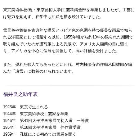
東京美術学校(現・東京藝術大学)工芸科鋳金部を卒業しましたが、工芸に
は魅力を覚えず、在学中も油絵を描き続けていました。
雪景色や舞妓を古典的な構図とセピア色の色調を持つ優美な画風で知ら
れる洋画家として活躍する以前、1955年頃から約10年の限られた期間で
取り組んでいたのが謄写版による孔版で、アメリカ人画商の目に留ま
り、アメリカを中心に個展を開催して、高い評価を受けました。
また、優れた歌人でもあったといわれ、村内極楽寺の住職米田雄郎が編
んだ『凍雪』に数首のせられています。
福井良之助年表
1923年 東京で生まれる
1944年 東京美術学校工芸家を卒業
1946年 第41回太平洋画家展で初入選 一等賞
1954年 第18回太平洋画家展 佳作賞受賞
1959年 孔版による初めての個展を開く