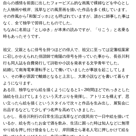
自らの感情を前面に出したフォービズム的な画風で裸婦などを中心とし
た人物画や根岸、浅草などの風景画を描いた作品を多く残しています。
その作風から｢和製ゴッホ｣とも呼ばれていますが、誰かに師事した事は
なく、全て独学で習得したものでした。
ちなみに名前は「としゆき」が本来の読みですが、「りこう」と名乗る
時もあったそうです。
祖父、父親ともに俳号を持つほどの俳人で、祖父に至っては淀藩稲葉家
に召しかかえられた俳諧師で南陽の俳号を持っていた事から、長谷川利
行も同人誌を自費発行して詩歌や小説を発表する文学青年でした。
結婚して南海電車運転手として働いていましたが事故を起こしてしま
い、その事が原因で離婚となると上京し、大衆小説などを書いて暮らす
ようになります。
ある日、独学ながら絵を描くようになると1～2時間ほどでれっきとした
油絵を仕上げてしまうという天才ぶりを発揮し、アトリエを構えず、思
い立ったら絵を描くというスタイルで次々と作品を生み出し、展覧会に
出品するなどして少しずつ名声を高めていきました。
しかし、長谷川利行の日常生活は浅草などの貧民街で一日中絵を描いて
いるか、絵を売ったお金で酒を飲み、生活に困った時は知人などに無理
やり絵を押し付け借金をしたり、岸田國士ら著名人宅に押しかけて絵を