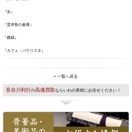
『女』
『霊岸島の倉庫』
『裸婦』
『カフェ・パウリスタ』
一覧へ戻る
長谷川利行
高価買取
の
ならいわの美術にお任せください！