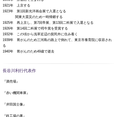
1921年 上京する
1923年 第1回新光洋画会展で入選となる
00000年
関東大震災のため一時帰郷する
1925年 再上京し、第7回帝展、第13回二科展で入選となる
1926年 第14回二科展で樗牛賞を受賞する
1932年 この頃から浅草近辺の貧民外に住み着く
1939年 胃がんのため三河島の路上で倒れて、東京市養育院に収容され
る
1940年 胃がんのため49歳で逝去
長谷川利行代表作
『酒売場』
『赤い機関車庫』
『岸田国士像』
『鉄工場の裏』