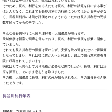
描いては金をせびるなど、生活は荒れていました。
そのため、長谷川利行を知る人たちは長谷川利行の話題を口にする事が
ほとんどなく、これまでも長谷川利行の行動については分かる事が少な
く、長谷川利行の才能が評価されるようになったのは長谷川利行の死後
数年経ってからの事でした。
そんな長谷川利行にも良き理解者・天城俊彦が現れます。
天城俊彦は新宿で画廊を営んでおり、長谷川利行の個展を頻繁に開催し
ていました。
それでも長谷川利行の酒癖は変わらず、安酒を飲み過ぎたせいで胃潰瘍
となってしまい、それは後に胃がんへと発展し、路上で倒れ東京市養育
院に収容されてしまいます。
病状はとても悪化しており治療が必要な状態でしたが、長谷川利行は治
療を拒否し、そのまま息を引き取りました。
その後、天城俊彦に長谷川利行の死が知らされると、その遺骨を引き取
ったそうです。
長谷川利行年表
1891年 京都府で生まれる