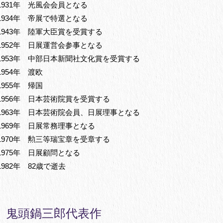
1931年 光風会会員となる
1934年 帝展で特選となる
1943年 陸軍大臣賞を受賞する
1952年 日展運営会参事となる
1953年 中部日本新聞社文化賞を受賞する
1954年 渡欧
1955年 帰国
1956年 日本芸術院賞を受賞する
1963年 日本芸術院会員、日展理事となる
1969年 日展常務理事となる
1970年 勲三等瑞宝章を受章する
1975年 日展顧問となる
1982年 82歳で逝去
鬼頭鍋三郎代表作