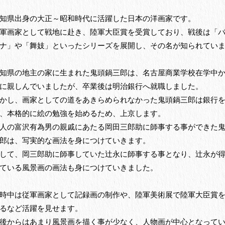
知県出身の大正～昭和時代に活躍した日本の洋画家です。
軍画家として戦地に赴き、陸軍大臣賞を受賞しており、戦後は「
ナ」や「舞妓」といったシリーズを展開し、その名が知られてい
知県の地主の家に生まれた鬼頭鍋三郎は、名古屋商業学校在学中
に親しんでいましたが、卒業後は明治銀行へ就職しました。
かし、画家としての道をあきらめられなかった鬼頭鍋三郎は銀行
、本格的に絵の勉強を始めるため、上京します。
人の富沢有為男の親戚にあたる岡田三郎助に師事する事ができた
郎は、写実的な画法を身につけていきます。
して、岡三郎助に師事していた辻永に師事する事となり、辻永が
ている風景画の画法も身につけていきました。
時中は従軍画家として記録画の制作や、陸軍美術展で陸軍大臣賞
るなど活躍を見せます。
後からはあまり風景画を描く事が少なく、人物画が中心となって