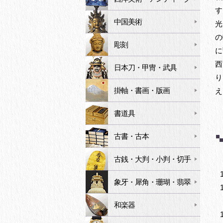
す
中国美術
光
の
彫刻
に
西
日本刀・甲冑・武具
り
掛軸・書画・版画
え
書道具
古書・古本
古銭・大判・小判・切手
象牙・犀角・珊瑚・翡翠
和楽器