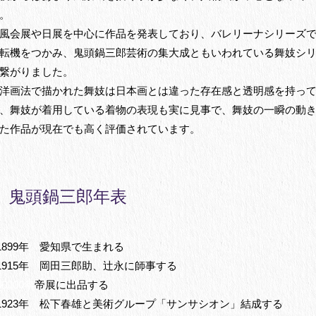
。
風会展や日展を中心に作品を発表しており、バレリーナシリーズ
転機をつかみ、鬼頭鍋三郎芸術の集大成ともいわれている舞妓シ
繋がりました。
洋画法で描かれた舞妓は日本画とは違った存在感と透明感を持っ
、舞妓が着用している着物の表現も実に見事で、舞妓の一瞬の動
た作品が現在でも高く評価されています。
鬼頭鍋三郎年表
1899年 愛知県で生まれる
1915年 岡田三郎助、辻永に師事する
00000年
帝展に出品する
1923年 松下春雄と美術グループ「サンサシオン」結成する