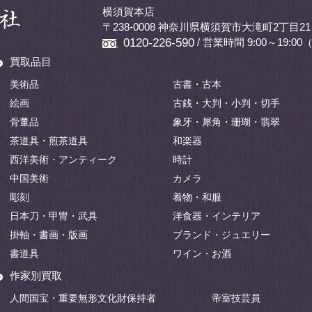
横須賀本店
〒238-0008 神奈川県横須賀市大滝町2丁目21
/ 営業時間 9:00～19:
0120-226-590
買取品目
美術品
古書・古本
絵画
古銭・大判・小判・切手
骨董品
象牙・犀角・珊瑚・翡翠
茶道具・煎茶道具
和楽器
西洋美術・アンティーク
時計
中国美術
カメラ
彫刻
着物・和服
日本刀・甲冑・武具
洋食器・インテリア
掛軸・書画・版画
ブランド・ジュエリー
書道具
ワイン・お酒
作家別買取
人間国宝・重要無形文化財保持者
帝室技芸員