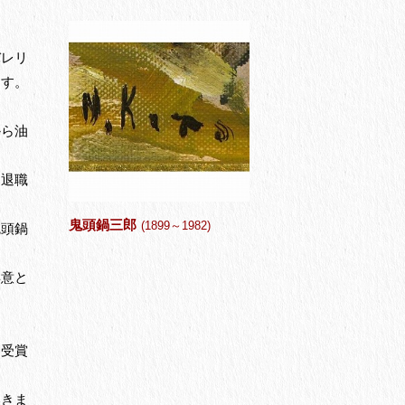
バレリ
ます。
から油
を退職
鬼頭鍋三郎
(1899～1982)
鬼頭鍋
得意と
を受賞
いきま