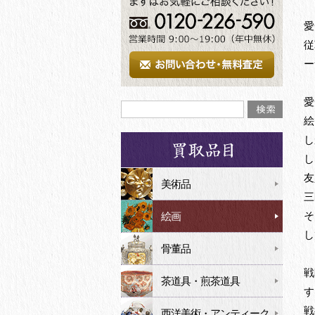
愛
従
ー
愛
絵
し
し
友
美術品
三
そ
絵画
し
骨董品
戦
茶道具・煎茶道具
す
戦
西洋美術・アンティーク