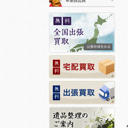
帝室技芸員