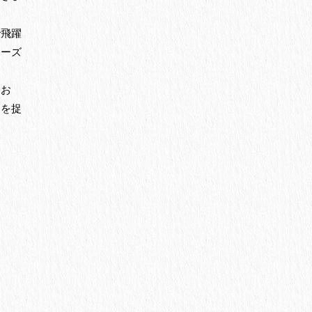
で飛躍
リーズ
てお
きを捉