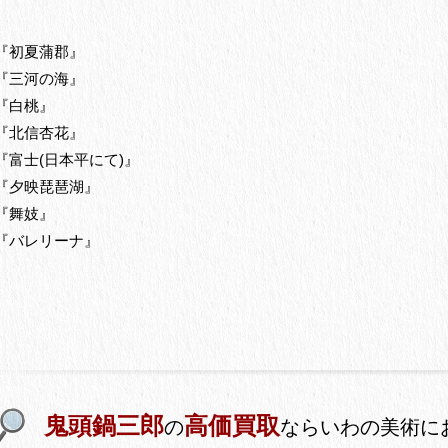
『初夏蒲郡』
『三河の海』
『白桃』
『北信杏花』
『富士(日本平にて)』
『夕映琵琶湖』
『舞妓』
『バレリーナ』
鬼頭鍋三郎
高価買取
の
ならいわの美術に