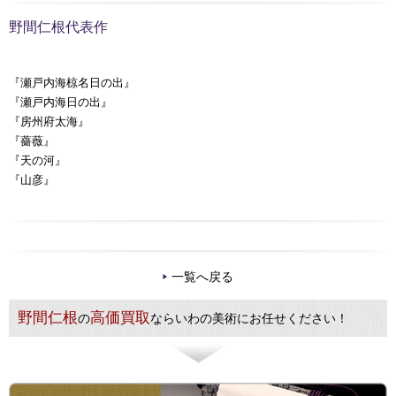
野間仁根代表作
『瀬戸内海椋名日の出』
『瀬戸内海日の出』
『房州府太海』
『薔薇』
『天の河』
『山彦』
一覧へ戻る
野間仁根
高価買取
の
ならいわの美術にお任せください！