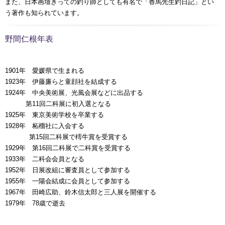
また、日本画壇きっての釣り師としても有名で「香馬先生釣日記」とい
う著作も知られています。
野間仁根年表
1901年 愛媛県で生まれる
1923年 伊藤廉らと童顔社を結成する
1924年 中央美術展、光風会展などに出品する
第11回二科展に初入選となる
00000年
1925年 東京美術学校を卒業する
1928年 柘榴社に入会する
00000年
第15回二科展で樗牛賞を受賞する
1929年 第16回二科展で二科賞を受賞する
1933年 二科会会員となる
1952年 日展改組に審査員として参加する
1955年 一陽会結成に会員として参加する
1967年 田崎広助、鈴木信太郎と三人展を開催する
1979年 78歳で逝去