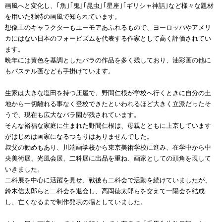
画風へと変化し、｢魚｣｢鬼｣｢昆虫｣｢星座｣｢ギリシャ神話｣など様々な題材
を用いた独特の画風で知られています。
想像上のキャラクターもユーモアあふれるもので、ヨーロッパやアメリ
カにはない日本のフォービズムを代表する作家として高く評価されてい
ます。
晩年には黄色を基調としたバラの作品を多く残しており、油彩画の他に
もパステル画なども手掛けています。
生家は大きな塩田を持つ庄屋で、野間仁根が学校へ行くときに自分の土
地から一切離れる事なく登校できたといわれるほど大きく立派だったそ
うで、現在も広大なバラ園が残されています。
そんな裕福な家庭に生まれた野間仁根は、母親とともに上京しています
がはじめは画家になるつもりはありませんでした。
叔父の勧めもあり、川端画学校から東京美術学校に進み、在学中から中
央美術展、光風会展、二科展に出品を重ね、画家としての頭角を現して
いきました。
二科展を中心に活躍を見せ、戦後も二科会で活動を続けていましたが、
鈴木信太郎らと二科会を退会し、高岡徳太郎らを交えて一陽会を結成
し、亡くなるまで制作発表の場としていました。