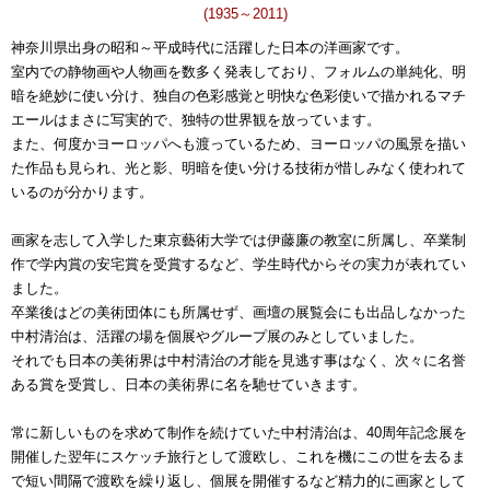
(1935～2011)
神奈川県出身の昭和～平成時代に活躍した日本の洋画家です。
室内での静物画や人物画を数多く発表しており、フォルムの単純化、明
暗を絶妙に使い分け、独自の色彩感覚と明快な色彩使いで描かれるマチ
エールはまさに写実的で、独特の世界観を放っています。
また、何度かヨーロッパへも渡っているため、ヨーロッパの風景を描い
た作品も見られ、光と影、明暗を使い分ける技術が惜しみなく使われて
いるのが分かります。
画家を志して入学した東京藝術大学では伊藤廉の教室に所属し、卒業制
作で学内賞の安宅賞を受賞するなど、学生時代からその実力が表れてい
ました。
卒業後はどの美術団体にも所属せず、画壇の展覧会にも出品しなかった
中村清治は、活躍の場を個展やグループ展のみとしていました。
それでも日本の美術界は中村清治の才能を見逃す事はなく、次々に名誉
ある賞を受賞し、日本の美術界に名を馳せていきます。
常に新しいものを求めて制作を続けていた中村清治は、40周年記念展を
開催した翌年にスケッチ旅行として渡欧し、これを機にこの世を去るま
で短い間隔で渡欧を繰り返し、個展を開催するなど精力的に画家として