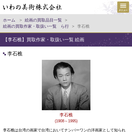
ホーム
>
絵画の買取品目一覧
>
絵画の買取作家・取扱い一覧 ら行
>
李石樵
【李石樵】買取作家・取扱い一覧 絵画
李石樵
李石樵
(1908～1995)
李石樵は台湾の画家で台湾においてナンバーワンの洋画家として知られ