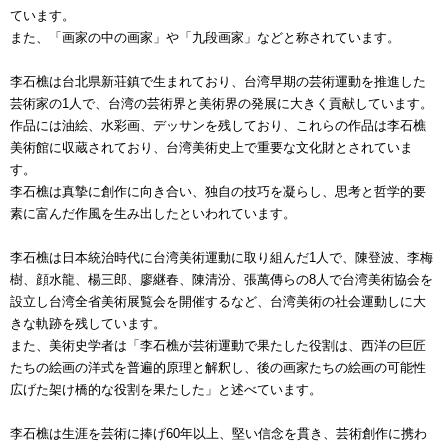
ています。
また、「画家の中の画家」や「九段画家」などと称されています。
李石樵は台北県新荘鎮で生まれており、台湾早期の芸術運動を推進した
芸術家の1人で、台湾の芸術界と美術界の発展に大きく貢献しています。
作品には油絵、水彩画、デッサンを残しており、これらの作品は李石樵
美術館に収蔵されており、台湾美術史上で重要な文化財とされていま
す。
李石樵は真摯に創作に向き合い、独自の技巧を凝らし、思考と哲学的要
素に富んだ作風を生み出したといわれています。
李石樵は日本統治時代に台湾美術運動に取り組んだ1人で、陳登波、李梅
樹、顔水龍、楊三郎、廖継春、陳清汾、張萬傳らの8人で台湾美術協会を
設立し台湾全省美術展覧会を開催するなど、台湾美術の社会運動しに大
きな軌跡を残しています。
また、美術史学者は「李石樵が芸術運動で果たした役割は、西洋の巨匠
たちの絵画の洋式を普遍的原理と解釈し、後の画家たちの絵画の可能性
広げた架け橋的な役割を果たした」と述べています。
李石樵は生涯を芸術に捧げ60年以上、堅い信念を貫き、芸術創作に携わ