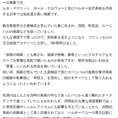
ーの画家です。
ルネ・マグリット、ポール・デルヴォーと並びベルギー近代美術を代表
する日本でも知名度が高い画家です。
観光客相手の土産物店を営んでいた家に生まれ、貝殻、民芸品、カーニ
バルの仮面などを扱っていました。
そんな環境下で育ったので、芸術家を志すようになり、ブリュッセルの
王立絵画アカデミーに入学し、3年間学びました。
「仮面の画家」とも称され、仮面や怪物、骸骨といったグロテスクなモ
チーフを華麗な色彩で描いたものが有名ですが、制作当初はいわゆる
「普通」といわれる作品を描いていました。
幼い頃、両親が営んでいた土産物店で見たカーニバルの仮面や東洋美術
の能面や歌舞伎に「奇怪さ」を見出し、絵のモチーフとして取り入れる
ようになったといわれています。
生涯のほとんどを当時の美術の中心であったパリから遠く離れたオース
テンデで過ごしていたにもかかわらず、20世紀の主要な美術運動であっ
た表現主義やシュルレアリスムにも影響を与えていることから、20世紀
美術の先駆者として高く評価されており、ベルギーでユーロ導入以前に