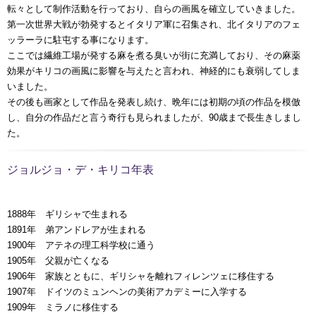
転々として制作活動を行っており、自らの画風を確立していきました。
第一次世界大戦が勃発するとイタリア軍に召集され、北イタリアのフェ
ッラーラに駐屯する事になります。
ここでは繊維工場が発する麻を煮る臭いが街に充満しており、その麻薬
効果がキリコの画風に影響を与えたと言われ、神経的にも衰弱してしま
いました。
その後も画家として作品を発表し続け、晩年には初期の頃の作品を模倣
し、自分の作品だと言う奇行も見られましたが、90歳まで長生きしまし
た。
ジョルジョ・デ・キリコ年表
1888年 ギリシャで生まれる
1891年 弟アンドレアが生まれる
1900年 アテネの理工科学校に通う
1905年 父親が亡くなる
1906年 家族とともに、ギリシャを離れフィレンツェに移住する
1907年 ドイツのミュンヘンの美術アカデミーに入学する
1909年 ミラノに移住する