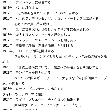
1910年 フィレンツェに移住する
1911年 パリに移住する
1912年 3点の絵画をサロン・ドートンヌに出品する
1913年 パリのアンデパンダン展、サロン・ドートンヌに出品する
00000年
初めて絵の買い手が現れる
1915年 第一次世界大戦が勃発し、イタリア軍に召集される
1916年 詩人トリスタン・ツァラと親交を結ぶ
1917年 フェッラーラでカルロ・カッラと知り合う
1918年 前衛美術雑誌『造形的価値』を創刊する
1919年、 ローマで個展を開催する
00000年
ジョルジョ・モランディと知り合うルネッサンス絵画の模写を始
める
1920年 「形而上芸術について」「技法への帰還」などを出版する
1921年 テンペラ画を描き始める
00000年
ベルリンの国立ギャラリーにて、大規模な「造形的価値グループ
展」を開催する
1923年 ローマ・ビエンナーレに出品する
フィレンツェ、ローマに住む
1924年 ライサ・グリエヴィッチ・クロルと結婚する
00000年
第14回ヴェネツィア・ビエンナーレに出品する