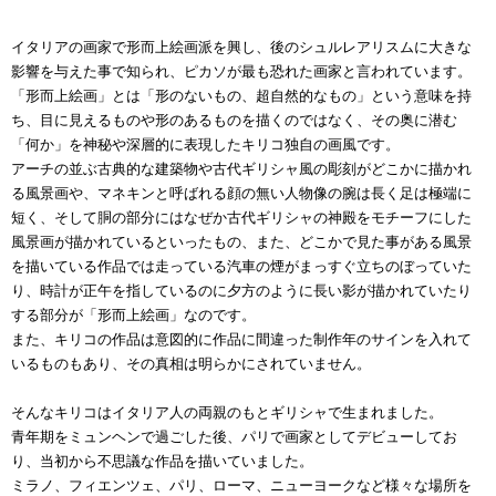
イタリアの画家で形而上絵画派を興し、後のシュルレアリスムに大きな
影響を与えた事で知られ、ピカソが最も恐れた画家と言われています。
「形而上絵画」とは「形のないもの、超自然的なもの」という意味を持
ち、目に見えるものや形のあるものを描くのではなく、その奥に潜む
「何か」を神秘や深層的に表現したキリコ独自の画風です。
アーチの並ぶ古典的な建築物や古代ギリシャ風の彫刻がどこかに描かれ
る風景画や、マネキンと呼ばれる顔の無い人物像の腕は長く足は極端に
短く、そして胴の部分にはなぜか古代ギリシャの神殿をモチーフにした
風景画が描かれているといったもの、また、どこかで見た事がある風景
を描いている作品では走っている汽車の煙がまっすぐ立ちのぼっていた
り、時計が正午を指しているのに夕方のように長い影が描かれていたり
する部分が「形而上絵画」なのです。
また、キリコの作品は意図的に作品に間違った制作年のサインを入れて
いるものもあり、その真相は明らかにされていません。
そんなキリコはイタリア人の両親のもとギリシャで生まれました。
青年期をミュンヘンで過ごした後、パリで画家としてデビューしてお
り、当初から不思議な作品を描いていました。
ミラノ、フィエンツェ、パリ、ローマ、ニューヨークなど様々な場所を