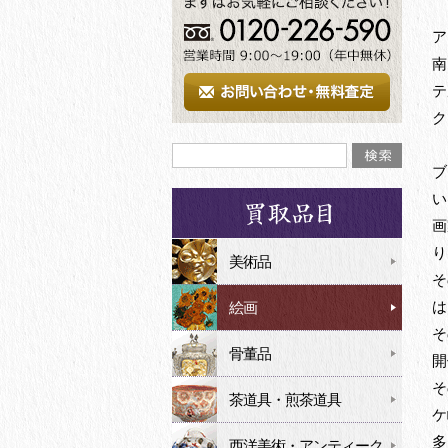
ア
南
テ
ク
ブ
い
画
り
美術品
そ
は
絵画
そ
骨董品
開
そ
茶道具・煎茶道具
ケ
多
西洋美術・アンティーク