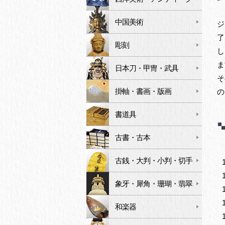
中国美術
ジ
了
彫刻
し
ま
日本刀・甲冑・武具
そ
掛軸・書画・版画
の
書道具
古書・古本
古銭・大判・小判・切手
象牙・犀角・珊瑚・翡翠
和楽器