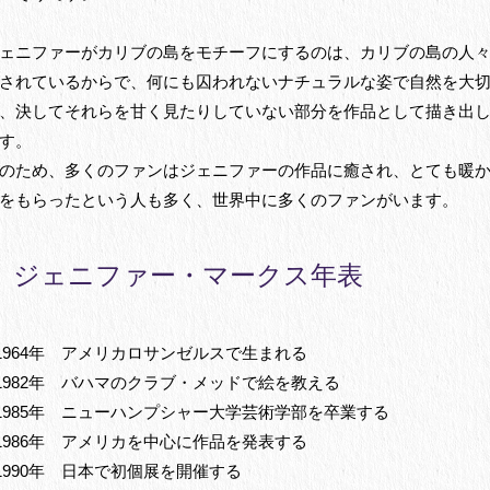
ェニファーがカリブの島をモチーフにするのは、カリブの島の人
されているからで、何にも囚われないナチュラルな姿で自然を大
、決してそれらを甘く見たりしていない部分を作品として描き出
す。
のため、多くのファンはジェニファーの作品に癒され、とても暖
をもらったという人も多く、世界中に多くのファンがいます。
ジェニファー・マークス年表
1964年 アメリカロサンゼルスで生まれる
1982年 バハマのクラブ・メッドで絵を教える
1985年 ニューハンプシャー大学芸術学部を卒業する
1986年 アメリカを中心に作品を発表する
1990年 日本で初個展を開催する