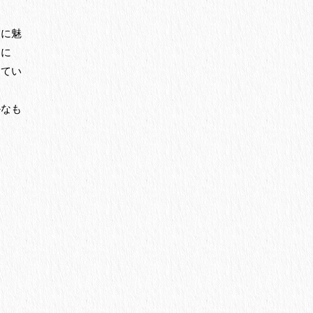
々に魅
切に
してい
かなも