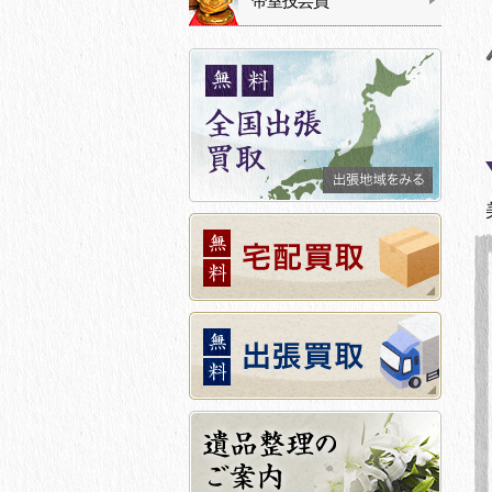
帝室技芸員