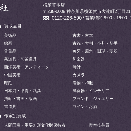
横須賀本店
〒238-0008 神奈川県横須賀市大滝町2丁目21
/ 営業時間 9:00～19:
0120-226-590
買取品目
美術品
古書・古本
絵画
古銭・大判・小判・切手
骨董品
象牙・犀角・珊瑚・翡翠
茶道具・煎茶道具
和楽器
西洋美術・アンティーク
時計
中国美術
カメラ
彫刻
着物・和服
日本刀・甲冑・武具
洋食器・インテリア
掛軸・書画・版画
ブランド・ジュエリー
書道具
ワイン・お酒
作家別買取
人間国宝・重要無形文化財保持者
帝室技芸員