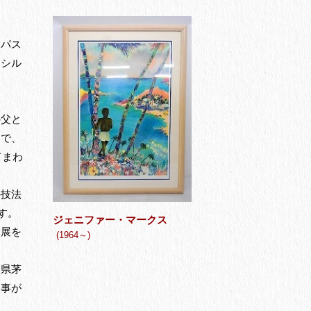
いパス
はシル
の父と
きで、
てまわ
の技法
す。
ジェニファー・マークス
個展を
(1964～)
川県茅
う事が