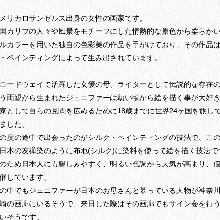
メリカロサンゼルス出身の女性の画家です。
国カリブの人々や風景をモチーフにした情熱的な原色から柔らか
ルカラーを用いた独自の色彩美の作品を手がけており、その作品
・ペインティングによって生み出されています。
ロードウェイで活躍した女優の母、ライターとして伝説的な存在
う両親から生まれたジェニファーは幼い頃から絵を描く事が大好
家として自らの見聞を広めるために18歳までに世界24ヶ国を旅し
ました。
の度の途中で出会ったのがシルク・ペインティングの技法で、こ
日本の友禅染のように布地(シルク)に染料を使って絵を描く技法で
のため日本人にも親しみやすく、明るい色調から人気が高まり、
催しています。
の中でもジェニファーが日本のお母さんと慕っている人物が神奈
崎の画廊にいるそうで、来日した際はその画廊でもサイン会を行
いそうです。