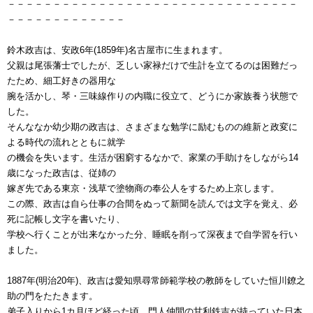
－－－－－－－－－－－－－－－－－－－－－－－－－－－－－－－－
－－－－－－－－－－－－－
鈴木政吉は、安政6年(1859年)名古屋市に生まれます。
父親は尾張藩士でしたが、乏しい家禄だけで生計を立てるのは困難だっ
たため、細工好きの器用な
腕を活かし、琴・三味線作りの内職に役立て、どうにか家族養う状態で
した。
そんななか幼少期の政吉は、さまざまな勉学に励むものの維新と政変に
よる時代の流れとともに就学
の機会を失います。生活が困窮するなかで、家業の手助けをしながら14
歳になった政吉は、従姉の
嫁ぎ先である東京・浅草で塗物商の奉公人をするため上京します。
この際、政吉は自ら仕事の合間をぬって新聞を読んでは文字を覚え、必
死に記帳し文字を書いたり、
学校へ行くことが出来なかった分、睡眠を削って深夜まで自学習を行い
ました。
1887年(明治20年)、政吉は愛知県尋常師範学校の教師をしていた恒川鐐之
助の門をたたきます。
弟子入りから1カ月ほど経った頃、門人仲間の甘利鉄吉が持っていた日本