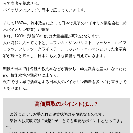
って奏者が養成され、
バイオリンは少しずつ日本で広まっていきます。
そして1887年、鈴木政吉によって日本で最初のバイオリン製造会社（鈴
木バイオリン製造）が創業
され、1900年(明治33年)には大量生産が可能となります。
大正時代に入ってくると、エフレム・ジンバリスト、ヤッシャ・ハイフ
ェッツ、フリッツ・クライスラー、ミッシャ・エルマンといった名演奏
家が続々と来日し、日本にも大きな影響を与えていきます。
戦後の日本では各種の教則本などが普及し、幼児教育も盛んになったた
め、技術水準が飛躍的に上がり、
現在では世界で活躍をする日本人のバイオリン奏者も多いのは言うまで
もありません。
高価買取のポイントは…？
楽器にとってお手入れと保管状態は致命的なものです。
楽器のお買取では
"状態"
が、とても重要なポイントとなってきま
す。