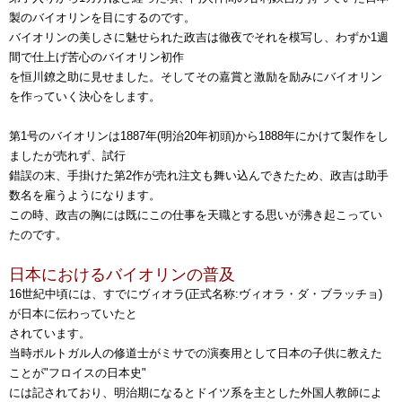
製のバイオリンを目にするのです。
バイオリンの美しさに魅せられた政吉は徹夜でそれを模写し、わずか1週
間で仕上げ苦心のバイオリン初作
を恒川鐐之助に見せました。そしてその嘉賞と激励を励みにバイオリン
を作っていく決心をします。
第1号のバイオリンは1887年(明治20年初頭)から1888年にかけて製作をし
ましたが売れず、試行
錯誤の末、手掛けた第2作が売れ注文も舞い込んできたため、政吉は助手
数名を雇うようになります。
この時、政吉の胸には既にこの仕事を天職とする思いが沸き起こってい
たのです。
日本におけるバイオリンの普及
16世紀中頃には、すでにヴィオラ(正式名称:ヴィオラ・ダ・ブラッチョ)
が日本に伝わっていたと
されています。
当時ポルトガル人の修道士がミサでの演奏用として日本の子供に教えた
ことが"フロイスの日本史"
には記されており、明治期になるとドイツ系を主とした外国人教師によ