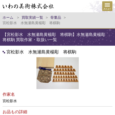
ホーム
>
買取実績一覧
>
骨董品
>
宮松影水 水無瀬島黄楊彫 将棋駒
【宮松影水 水無瀬島黄楊彫 将棋駒】水無瀬島黄楊彫
将棋駒 買取作家・取扱い一覧
宮松影水 水無瀬島黄楊彫 将棋駒
作家名
宮松影水
お品もの詳細