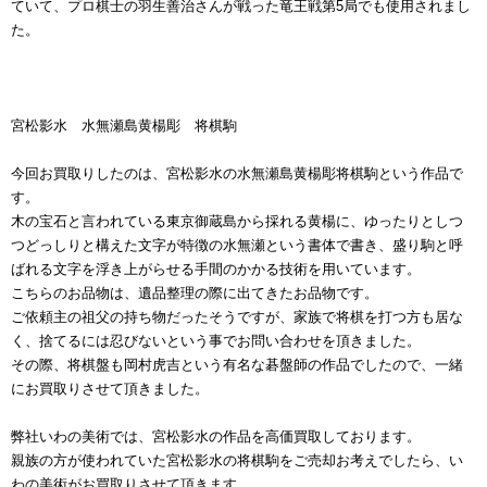
ていて、プロ棋士の羽生善治さんが戦った竜王戦第5局でも使用されまし
た。
宮松影水 水無瀬島黄楊彫 将棋駒
今回お買取りしたのは、宮松影水の水無瀬島黄楊彫将棋駒という作品で
す。
木の宝石と言われている東京御蔵島から採れる黄楊に、ゆったりとしつ
つどっしりと構えた文字が特徴の水無瀬という書体で書き、盛り駒と呼
ばれる文字を浮き上がらせる手間のかかる技術を用いています。
こちらのお品物は、遺品整理の際に出てきたお品物です。
ご依頼主の祖父の持ち物だったそうですが、家族で将棋を打つ方も居な
く、捨てるには忍びないという事でお問い合わせを頂きました。
その際、将棋盤も岡村虎吉という有名な碁盤師の作品でしたので、一緒
にお買取りさせて頂きました。
弊社いわの美術では、宮松影水の作品を高価買取しております。
親族の方が使われていた宮松影水の将棋駒をご売却お考えでしたら、い
わの美術がお買取りさせて頂きます。