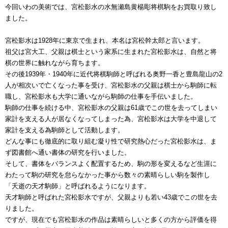
今回いわの美術では、宮松影水の水無瀬島黄楊彫将棋駒をお買取り致し
ました。
宮松影水は1928年に東京で生まれ、本名は宮松幹太郎と言います。
祖父は宮大工、父親は棋士という家系に生まれた宮松影水は、自然と将
棋の世界に触れながら育ちます。
その後1939年・1940年に近代将棋駒師と呼ばれる奥野一香と豊島龍山の2
人が相次いで亡くなった事を受け、宮松影水の父親は棋士から駒師に転
職し、宮松影水も大学に通いながら駒師の仕事を手伝いました。
駒師の仕事を続ける中、宮松影水の父親は61歳でこの世を去ってしまい
家計を支える人が居なくなってしまった為、宮松影水は大学を中退して
家計を支える為駒師として活動します。
どんな事にも徹底的に取り組む凝り性で研究熱心だった宮松影水は、ま
ず図書館へ通い書体の研究を行いました。
そして、書体をバランスよく配置するため、駒の形を変えるなど生涯に
わたって駒の研究を怠らなかった事から数々の素晴らしい駒を製作し
「夭逝の天才駒師」と呼ばれるようになります。
天才駒師と呼ばれた宮松影水ですが、父親よりも若い43歳でこの世を去
りました。
ですが、現在でも宮松影水の作品は素晴らしいと多くの方から評価を得