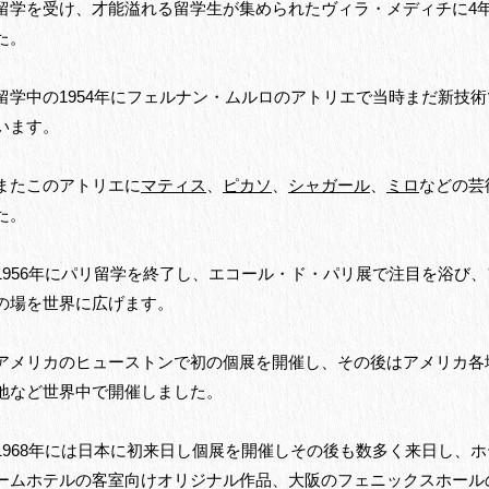
留学を受け、才能溢れる留学生が集められたヴィラ・メディチに4
た。
留学中の1954年にフェルナン・ムルロのアトリエで当時まだ新技
います。
またこのアトリエに
マティス
、
ピカソ
、
シャガール
、
ミロ
などの芸
た。
1956年にパリ留学を終了し、エコール・ド・パリ展で注目を浴び
の場を世界に広げます。
アメリカのヒューストンで初の個展を開催し、その後はアメリカ各
地など世界中で開催しました。
1968年には日本に初来日し個展を開催しその後も数多く来日し、
ームホテルの客室向けオリジナル作品、大阪のフェニックスホール