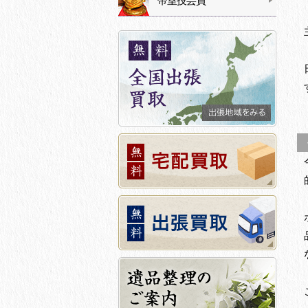
帝室技芸員