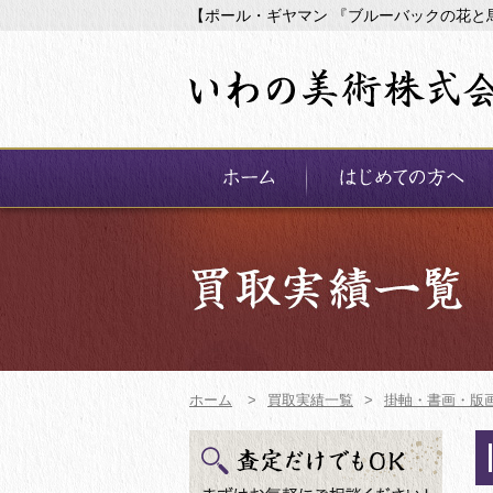
【ポール・ギヤマン 『ブルーバックの花と
ホーム
>
買取実績一覧
>
掛軸・書画・版