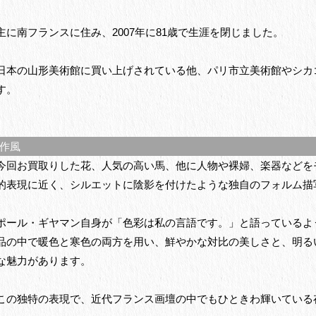
主に南フランスに住み、2007年に81歳で生涯を閉じました。
日本の山形美術館に買い上げされている他、パリ市立美術館やシカ
す。
作風
今回お買取りした花、人気の高い馬、他に人物や裸婦、楽器などを
的表現に近く、シルエットに陰影を付けたような独自のフォルム描
ポール・ギヤマン自身が「色彩は私の言語です。」と語っているよ
品の中で暖色と寒色の両方を用い、鮮やかな対比の美しさと、明る
な魅力があります。
この独特の表現で、近代フランス画壇の中でもひときわ輝いている