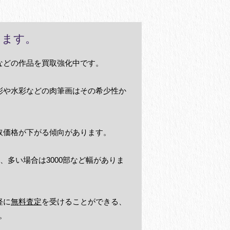
します。
などの作品を買取強化中です。
彩や水彩などの肉筆画はその希少性か
取価格が下がる傾向があります。
、多い場合は3000部など幅がありま
軽に
無料査定
を受けることができる、
。