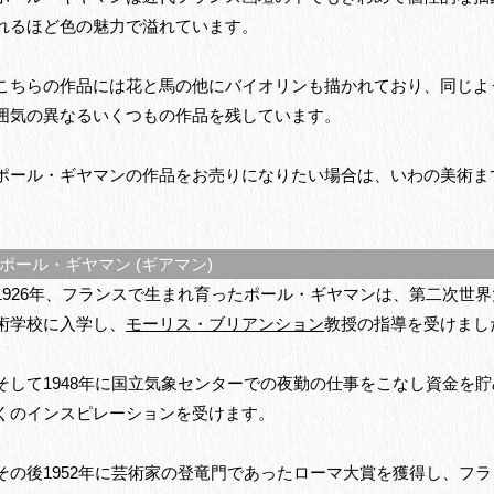
れるほど色の魅力で溢れています。
こちらの作品には花と馬の他にバイオリンも描かれており、同じよ
囲気の異なるいくつもの作品を残しています。
ポール・ギヤマンの作品をお売りになりたい場合は、いわの美術ま
ール・ギヤマン (ギアマン)
1926年、フランスで生まれ育ったポール・ギヤマンは、第二次世界大
術学校に入学し、
モーリス・ブリアンション
教授の指導を受けまし
そして1948年に国立気象センターでの夜勤の仕事をこなし資金を
くのインスピレーションを受けます。
その後1952年に芸術家の登竜門であったローマ大賞を獲得し、フ