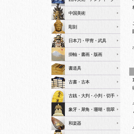
中国美術
彫刻
日本刀・甲冑・武具
掛軸・書画・版画
書道具
ポ
古書・古本
古銭・大判・小判・切手
象牙・犀角・珊瑚・翡翠
和楽器