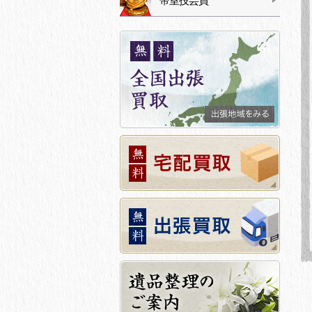
帝室技芸員