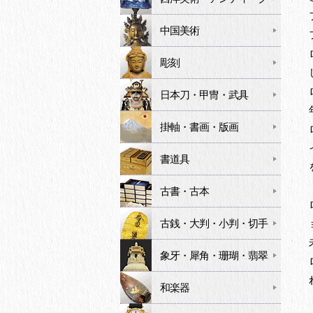
中国美術
彫刻
日本刀・甲冑・武具
掛軸・書画・版画
書道具
古書・古本
古銭・大判・小判・切手
象牙・犀角・珊瑚・翡翠
和楽器