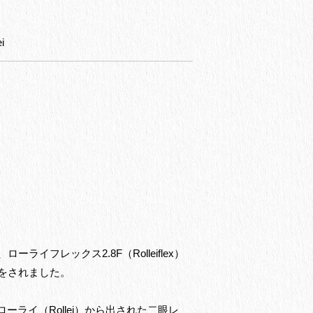
i
フレックス2.8F（Rolleiflex）
をされました。
ーライ（Rollei）から出された二眼レ