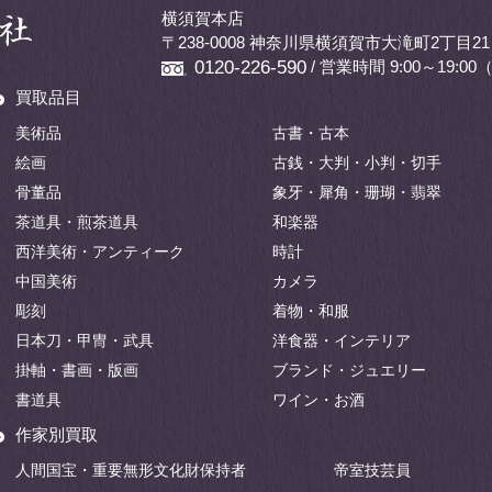
横須賀本店
〒238-0008 神奈川県横須賀市大滝町2丁目21
/ 営業時間 9:00～19:
0120-226-590
買取品目
美術品
古書・古本
絵画
古銭・大判・小判・切手
骨董品
象牙・犀角・珊瑚・翡翠
茶道具・煎茶道具
和楽器
西洋美術・アンティーク
時計
中国美術
カメラ
彫刻
着物・和服
日本刀・甲冑・武具
洋食器・インテリア
掛軸・書画・版画
ブランド・ジュエリー
書道具
ワイン・お酒
作家別買取
人間国宝・重要無形文化財保持者
帝室技芸員