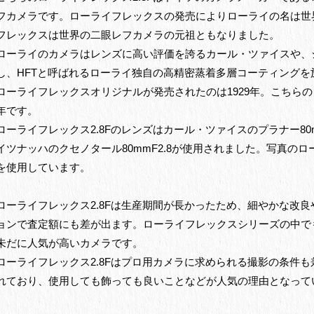
フカメラです。ローライフレックスの発売によりローライの名は世
フレックスは世界の二眼レフカメラの元祖ともなりました。
ローライのカメラはレンズに高い評価を誇るカール・ツァイスや、
し、HFTと呼ばれるローライ独自の高精密蒸着多層コーティングを
ローライフレックスオリジナルが発売されたのは1929年。こちらのロ
年です。
ローライフレックス2.8Fのレンズはカール・ツァイスのプラナー80
イツナッハのクセノタール80mmF2.8が使用されました。写真のロ
を使用しています。
ローライフレックス2.8Fは生産期間が長かったため、細やかな改
ョンで査定額にも差が出ます。ローライフレックスシリーズの中で
未だに人気が高いカメラです。
ローライフレックス2.8Fはプロ用カメラに求められる撮影の条件
れており、使用しても飾っても良いことなどが人気の理由となって