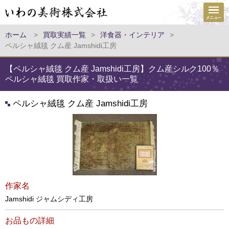
ホーム
>
買取実績一覧
>
洋食器・インテリア
>
ペルシャ絨毯 クム産 Jamshidi工房
【ペルシャ絨毯 クム産 Jamshidi工房】クム産シルク100％
ペルシャ絨毯 買取作家・取扱い一覧
ペルシャ絨毯 クム産 Jamshidi工房
作家名
Jamshidi ジャムシディ工房
お品もの詳細