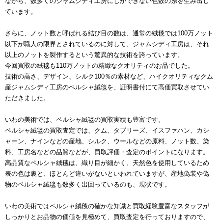
ながら、数多くのジャムシディ工房にしかできない色数の糸を生み出し
ています。
さらに、ノット数と呼ばれる結び目の数は、通常の絨毯では100万ノット
以下が職人の限界とされているのに対して、ジャムシディ工房は、それ
以上のノットを製作するという驚異的な技術を誇っています。
今回買取の絨毯も110万ノットの精緻なクオリティのお品でした。
技術の高さ、デザイン、シルク100％の素材など、ハイクオリティなクム
産ジャムシディ工房のペルシャ絨毯を、証明書付にて高価買取させてい
ただきました。
いわの美術では、ペルシャ絨毯の買取実績も豊富です。
ペルシャ絨毯の買取査定では、クム、タブリーズ、イスファハン、カシ
ャーン、ナインなどの産地、シルク、ウールなどの原料、ノット数、染
料、工房名などの品質などが、買取評価・査定のポイントになります。
高品質なペルシャ絨毯は、織り目が細かく、天然色を使用しているため
表の色は裏と、ほとんど違いがないといわれていますが、産地偽装や偽
物のペルシャ絨毯も数多く出回っているのも、現状です。
いわの美術ではペルシャ絨毯の確かな知識と買取経験豊富なスタッフが
しっかりとお品物の価値を見極めて、買取査定を行っておりますので、