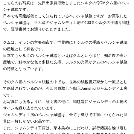
こちらのお写真は、先日出張買取致しましたシルクのQOMクム産のペル
シャ絨毯です。
日本でも高級絨毯として知られているペルシャ絨毯ですが、お買取した
ペルシャ絨毯は、クム産のジャムシディ工房の100％シルクの手織り絨毯
で、証明書付でお譲りいただきました。
クムは、イランの主要都市で、世界的にもシルクの手織りペルシャ絨毯
の産地として有名です。
日本でもシルクのペルシャ絨毯といえばクムというほど、知名度の高い
産地で、鮮やかな色と多様な文様、シルクの光沢がクムのペルシャ絨毯
の特徴となっています。
そのクム産のペルシャ絨毯の中でも、世界の絨毯愛好家から一流品とし
て絶賛されているのが、今回お買取した織元Jamshidiジャムシディ工房
です。
お写真にもあるように、証明書の他に、絨毯端にジャムシディの工房名
サインも織り込まれています。
ジャムシディ工房のペルシャ絨毯は、全て手織りで丁寧につくられた世
界に一枚しかないお品です。
また、ジャムシディ工房は、草木染めにこだわり、試行錯誤を繰り返し