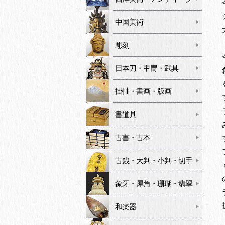
中国美術
彫刻
日本刀・甲冑・武具
掛軸・書画・版画
書道具
古書・古本
古銭・大判・小判・切手
象牙・犀角・珊瑚・翡翠
和楽器