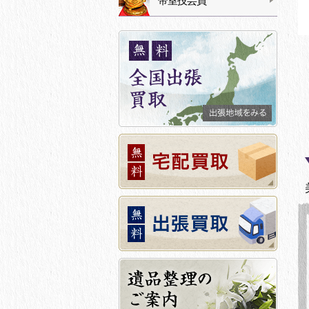
帝室技芸員