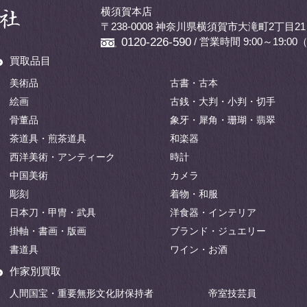
横須賀本店
〒238-0008 神奈川県横須賀市大滝町2丁目21
/ 営業時間 9:00～19:
0120-226-590
買取品目
美術品
古書・古本
絵画
古銭・大判・小判・切手
骨董品
象牙・犀角・珊瑚・翡翠
茶道具・煎茶道具
和楽器
西洋美術・アンティーク
時計
中国美術
カメラ
彫刻
着物・和服
日本刀・甲冑・武具
洋食器・インテリア
掛軸・書画・版画
ブランド・ジュエリー
書道具
ワイン・お酒
作家別買取
人間国宝・重要無形文化財保持者
帝室技芸員