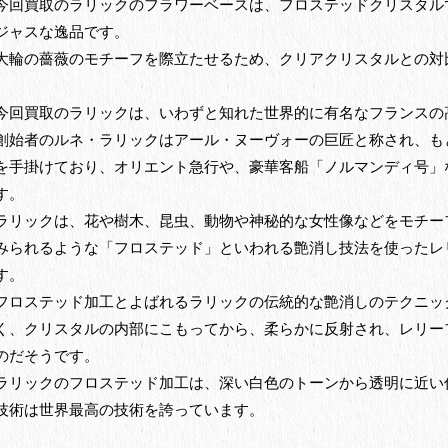
今回買取のラリックのフラワーベースは、フロステッドクリスタル
ジャスな逸品です。
大輪の薔薇のモチーフを際立たせるため、クリアクリスタルとの対
今回買取のラリックは、いわずと知れた世界的に有名なフランスの
創始者のルネ・ラリックはアール・ヌーヴォーの巨匠と称され、も
を手掛けており、オリエント急行や、豪華客船「ノルマンディ号」
す。
ラリックは、花や樹木、昆虫、動物や神秘的な女性像などをモチー
みられるような「フロステッド」といわれる艶消し技法を使ったレ
す。
フロステッド加工とよばれるラリックの伝統的な艶消しのテクニッ
く、クリスタルの内部にこもってから、柔らかに反射され、レリー
のだそうです。
ラリックのフロステッド加工は、深い白色のトーンから透明に近い
技術は世界最高の技術を誇っています。