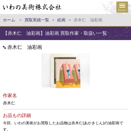
ホーム
>
買取実績一覧
>
絵画
>
赤木仁 油彩画
【赤木仁 油彩画】油彩画 買取作家・取扱い一覧
赤木仁 油彩画
作家名
赤木仁
お品もの詳細
今回、いわの美術がお買取したお品物は赤木仁(あかきじん)の油彩画で
す。