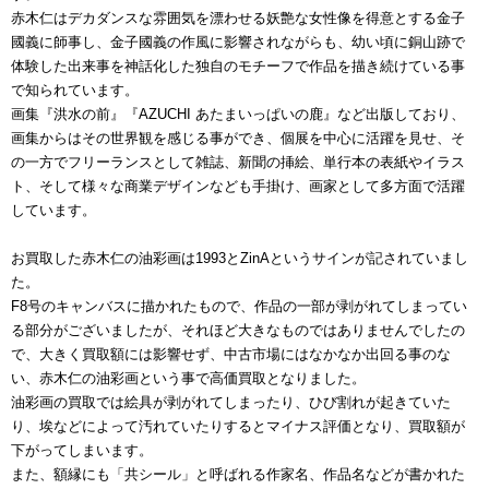
赤木仁はデカダンスな雰囲気を漂わせる妖艶な女性像を得意とする金子
國義に師事し、金子國義の作風に影響されながらも、幼い頃に銅山跡で
体験した出来事を神話化した独自のモチーフで作品を描き続けている事
で知られています。
画集『洪水の前』『AZUCHI あたまいっぱいの鹿』など出版しており、
画集からはその世界観を感じる事ができ、個展を中心に活躍を見せ、そ
の一方でフリーランスとして雑誌、新聞の挿絵、単行本の表紙やイラス
ト、そして様々な商業デザインなども手掛け、画家として多方面で活躍
しています。
お買取した赤木仁の油彩画は1993とZinAというサインが記されていまし
た。
F8号のキャンバスに描かれたもので、作品の一部が剥がれてしまってい
る部分がございましたが、それほど大きなものではありませんでしたの
で、大きく買取額には影響せず、中古市場にはなかなか出回る事のな
い、赤木仁の油彩画という事で高価買取となりました。
油彩画の買取では絵具が剥がれてしまったり、ひび割れが起きていた
り、埃などによって汚れていたりするとマイナス評価となり、買取額が
下がってしまいます。
また、額縁にも「共シール」と呼ばれる作家名、作品名などが書かれた