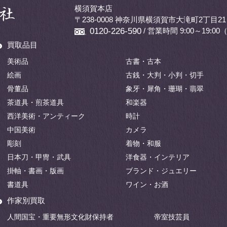
横須賀本店
〒238-0008 神奈川県横須賀市大滝町2丁目21
/ 営業時間 9:00～19:
0120-226-590
買取品目
美術品
古書・古本
絵画
古銭・大判・小判・切手
骨董品
象牙・犀角・珊瑚・翡翠
茶道具・煎茶道具
和楽器
西洋美術・アンティーク
時計
中国美術
カメラ
彫刻
着物・和服
日本刀・甲冑・武具
洋食器・インテリア
掛軸・書画・版画
ブランド・ジュエリー
書道具
ワイン・お酒
作家別買取
人間国宝・重要無形文化財保持者
帝室技芸員