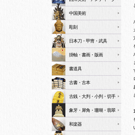
中国美術
彫刻
日本刀・甲冑・武具
掛軸・書画・版画
書道具
古書・古本
古銭・大判・小判・切手
象牙・犀角・珊瑚・翡翠
和楽器