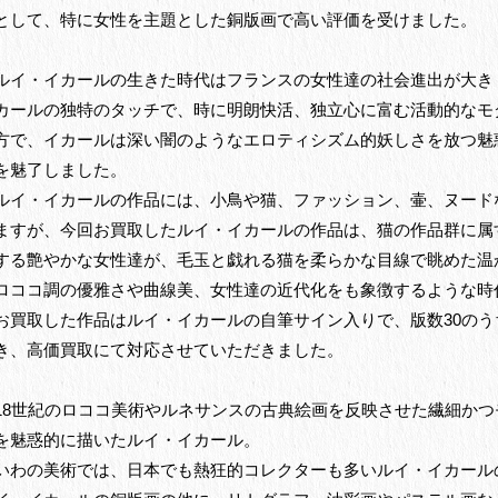
として、特に女性を主題とした銅版画で高い評価を受けました。
ルイ・イカールの生きた時代はフランスの女性達の社会進出が大き
カールの独特のタッチで、時に明朗快活、独立心に富む活動的なモ
方で、イカールは深い闇のようなエロティシズム的妖しさを放つ魅
を魅了しました。
ルイ・イカールの作品には、小鳥や猫、ファッション、壷、ヌード
ますが、今回お買取したルイ・イカールの作品は、猫の作品群に属
する艶やかな女性達が、毛玉と戯れる猫を柔らかな目線で眺めた温
ロココ調の優雅さや曲線美、女性達の近代化をも象徴するような時
お買取した作品はルイ・イカールの自筆サイン入りで、版数30の
き、高価買取にて対応させていただきました。
18世紀のロココ美術やルネサンスの古典絵画を反映させた繊細か
を魅惑的に描いたルイ・イカール。
いわの美術では、日本でも熱狂的コレクターも多いルイ・イカール