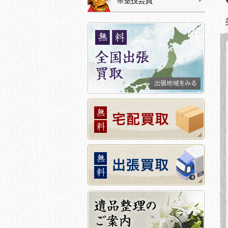
帝室技芸員