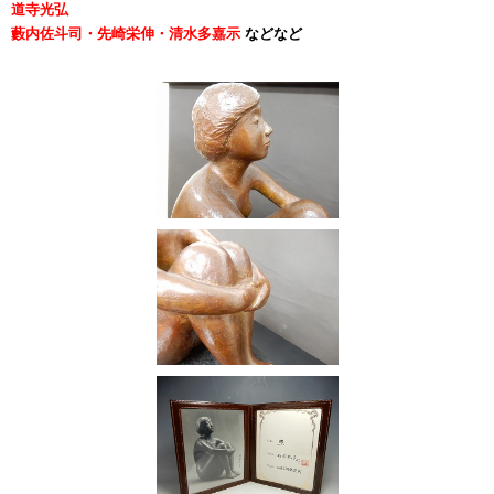
道寺光弘
藪内佐斗司・先崎栄伸・清水多嘉示
などなど