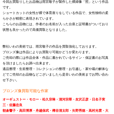
今回お買取りしたお品物は雨宮敬子が製作した裸婦像「照」という作品
です。
ショートカットの女性が裸で体育座りをしている作品で、女性独特の柔
らかさが精密に表現されています。
こちらのお品物には、作者のお名前が入った台座と証明書がついており
状態も良かったので高価買取となりました。
弊社いわの美術では、雨宮敬子の作品を買取強化しております。
ブロンズ像は作品によりお買取り可能かどうか変わります。
ご売却の際には作品全体・作品に書かれているサイン・保証書のお写真
を頂けましたらお調べ出来ます。
遺品整理・生前整理・コレクションの整理・お引越し・家や蔵の解体な
どでご売却のお品物などございましたら是非いわの美術までお問い合わ
せ下さい。
ブロンズ像買取可能な作家
オーギュストー・モロー・松久宗琳・清河宗翠・友沢正彦・日名子実
三・佐藤忠良
朝倉響子・高田博厚・舟越保武・樽谷清太郎・矢野秀徳・高村光雲・大