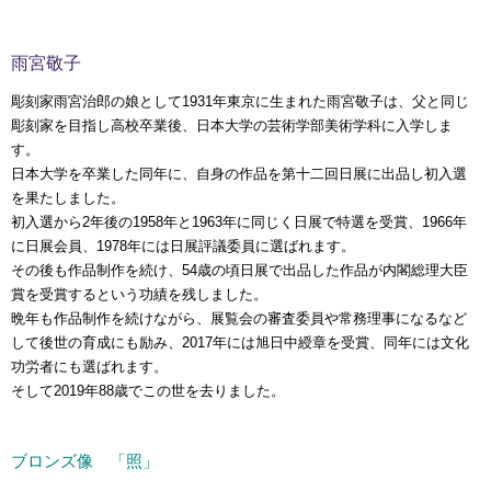
雨宮敬子
彫刻家雨宮治郎の娘として1931年東京に生まれた雨宮敬子は、父と同じ
彫刻家を目指し高校卒業後、日本大学の芸術学部美術学科に入学しま
す。
日本大学を卒業した同年に、自身の作品を第十二回日展に出品し初入選
を果たしました。
初入選から2年後の1958年と1963年に同じく日展で特選を受賞、1966年
に日展会員、1978年には日展評議委員に選ばれます。
その後も作品制作を続け、54歳の頃日展で出品した作品が内閣総理大臣
賞を受賞するという功績を残しました。
晩年も作品制作を続けながら、展覧会の審査委員や常務理事になるなど
して後世の育成にも励み、2017年には旭日中綬章を受賞、同年には文化
功労者にも選ばれます。
そして2019年88歳でこの世を去りました。
ブロンズ像 「照」