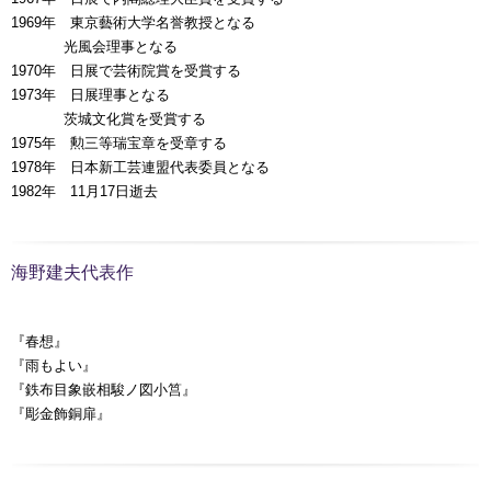
1969年 東京藝術大学名誉教授となる
00000年
光風会理事となる
1970年 日展で芸術院賞を受賞する
1973年 日展理事となる
00000年
茨城文化賞を受賞する
1975年 勲三等瑞宝章を受章する
1978年 日本新工芸連盟代表委員となる
1982年 11月17日逝去
海野建夫代表作
『春想』
『雨もよい』
『鉄布目象嵌相駿ノ図小筥』
『彫金飾銅扉』