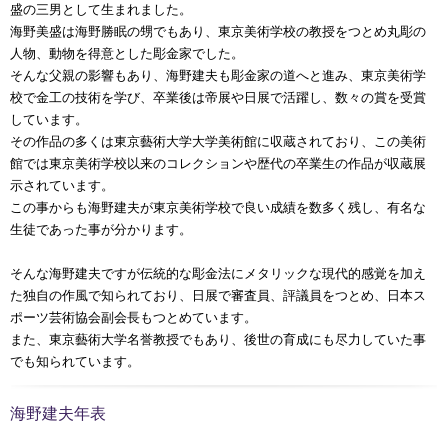
盛の三男として生まれました。
海野美盛は海野勝眠の甥でもあり、東京美術学校の教授をつとめ丸彫の
人物、動物を得意とした彫金家でした。
そんな父親の影響もあり、海野建夫も彫金家の道へと進み、東京美術学
校で金工の技術を学び、卒業後は帝展や日展で活躍し、数々の賞を受賞
しています。
その作品の多くは東京藝術大学大学美術館に収蔵されており、この美術
館では東京美術学校以来のコレクションや歴代の卒業生の作品が収蔵展
示されています。
この事からも海野建夫が東京美術学校で良い成績を数多く残し、有名な
生徒であった事が分かります。
そんな海野建夫ですが伝統的な彫金法にメタリックな現代的感覚を加え
た独自の作風で知られており、日展で審査員、評議員をつとめ、日本ス
ポーツ芸術協会副会長もつとめています。
また、東京藝術大学名誉教授でもあり、後世の育成にも尽力していた事
でも知られています。
海野建夫年表