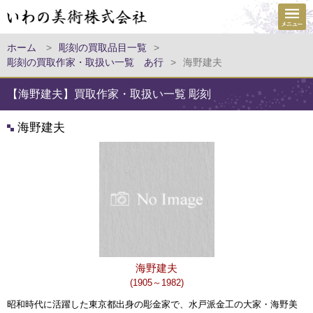
ホーム
>
彫刻の買取品目一覧
>
彫刻の買取作家・取扱い一覧 あ行
>
海野建夫
【海野建夫】買取作家・取扱い一覧 彫刻
海野建夫
海野建夫
(1905～1982)
昭和時代に活躍した東京都出身の彫金家で、水戸派金工の大家・海野美