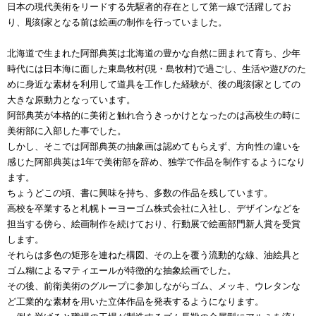
日本の現代美術をリードする先駆者的存在として第一線で活躍してお
り、彫刻家となる前は絵画の制作を行っていました。
北海道で生まれた阿部典英は北海道の豊かな自然に囲まれて育ち、少年
時代には日本海に面した東島牧村(現・島牧村)で過ごし、生活や遊びのた
めに身近な素材を利用して道具を工作した経験が、後の彫刻家としての
大きな原動力となっています。
阿部典英が本格的に美術と触れ合うきっかけとなったのは高校生の時に
美術部に入部した事でした。
しかし、そこでは阿部典英の抽象画は認めてもらえず、方向性の違いを
感じた阿部典英は1年で美術部を辞め、独学で作品を制作するようになり
ます。
ちょうどこの頃、書に興味を持ち、多数の作品を残しています。
高校を卒業すると札幌トーヨーゴム株式会社に入社し、デザインなどを
担当する傍ら、絵画制作を続けており、行動展で絵画部門新人賞を受賞
します。
それらは多色の矩形を連ねた構図、その上を覆う流動的な線、油絵具と
ゴム糊によるマティエールが特徴的な抽象絵画でした。
その後、前衛美術のグループに参加しながらゴム、メッキ、ウレタンな
ど工業的な素材を用いた立体作品を発表するようになります。