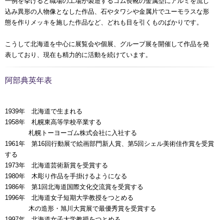
一例を挙げると職場の工場が製造するゴム長靴の金属型にアルミを流し
込み異形の人物像となした作品、石やタワシや金属片でユーモラスな形
態を作りメッキを施した作品など、どれも目を引くものばかりです。
こうして北海道を中心に展覧会や個展、グループ展を開催して作品を発
表しており、現在も精力的に活動を続けています。
阿部典英年表
1939年 北海道で生まれる
1958年 札幌東高等学校卒業する
00000年
札幌トーヨーゴム株式会社に入社する
1961年 第16回行動展で絵画部門新人賞、第5回シェル美術佳作賞を受賞
する
1973年 北海道芸術新賞を受賞する
1980年 木彫り作品を手掛けるようになる
1986年 第1回北海道国際文化交流賞を受賞する
1996年 北海道女子短期大学教授をつとめる
00000年
木の造形・旭川大賞展で最優秀賞を受賞する
1997年 北海道女子大学教授をつとめる