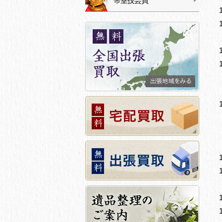
帝室技芸員