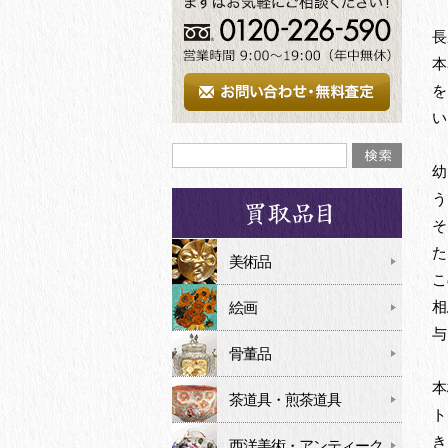
長
本
を
い
幼
う
そ
た
美術品
こ
相
絵画
与
骨董品
本
茶道具・煎茶道具
ト
き
西洋美術・アンティーク