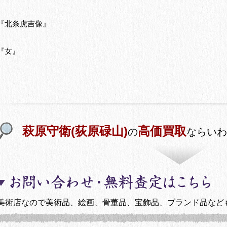
『北条虎吉像』
『女』
萩原守衛(荻原碌山)
高価買取
の
ならいわ
美術店なので美術品、絵画、骨董品、宝飾品、ブランド品など