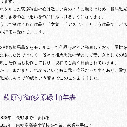
ります。
れを知った荻原碌山の心は激しい炎のように燃えはじめ、相馬黒
る行き場のない思いを作品にぶつけるようになります。
うして制作された作品が「文覚」「デスペア」という作品で、ど
い評価を受けています。
の後も相馬黒光をモデルにした作品を次々と発表しており、愛憎
たものだけではなく、段々と相馬黒光の母として妻、女としての
現した作品も制作しており、現在でも高く評価されています。
かし、まだまだこれからという時に元々病弱だった事もあり、愛
黒光のもとで30歳という若さでこの世を去りました。
萩原守衛(荻原碌山)年表
1879年 長野県で生まれる
1893年 東穂高高等小学校を卒業、家業を手伝う