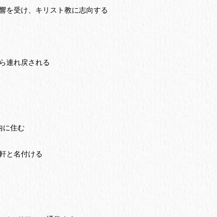
影響を受け、キリスト教に志向する
から連れ戻される
内に住む
山軒と名付ける