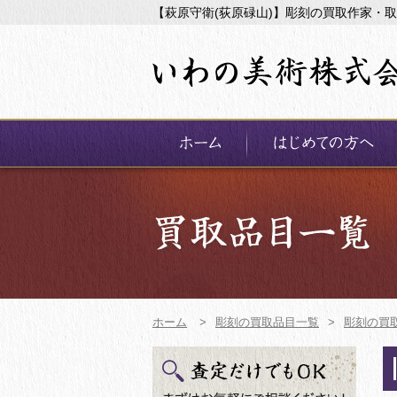
【萩原守衛(荻原碌山)】彫刻の買取作家・
ホーム
>
彫刻の買取品目一覧
>
彫刻の買