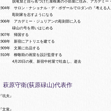
00000年
脱竜窟と自ら名づけた屋根裏の小部屋に住み、アカデミー
1904年 サロン・ナショナル・デ・ボザールでロダンの『考える
00000年
彫刻家を志すようになる
1906年 アカデミー・ジュリアンの彫刻部に入る
00000年
碌山の号を用いはじめる
1907年 帰国する
1908年 新宿にアトリエを建てる
1909年 文展に出品する
1910年 柳敬助の画室を設計監督する
00000年
4月20日の夜、新宿中村屋で吐血し、逝去
萩原守衛(荻原碌山)代表作
『坑夫』
『文覚』