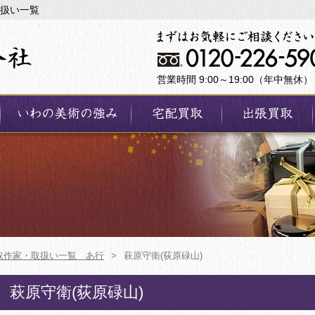
取扱い一覧
営業時間 9:00～19:00（年中無休）
取作家・取扱い一覧 あ行
>
萩原守衛(荻原碌山)
萩原守衛(荻原碌山)