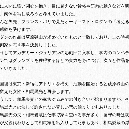
に人間に強い関心を抱き、目に見えない骨格や筋肉の動きなどを
、肉体を写し取ろうと考えていました。
んな矢先、フランス・パリで見たオーギュスト・ロダンの「考え
感銘を受けます。
ダンの作品は荻原碌山が求めていたものと一致しており、この時
刻家を志す事を決意しました。
うしてアカデミー・ジュリアンの彫刻部に入学し、学内のコンペ
ンではグランプリを獲得するほどの実力を身につけ、次々と作品
ていきました。
国後は東京・新宿にアトリエを構え、活動を開始すると荻原碌山
変えた女性・相馬黒光と再会します。
うして、相馬夫妻との家族ぐるみでの付き合いが始まりますが、
馬黒光との決して許されない苦しい恋の始まりでもありました。
馬黒光の夫・相馬愛蔵は仕事で家を空ける事が多く、留守の時は
が父親代わりとして相馬家を出入りしてた事もあり、相馬愛蔵の