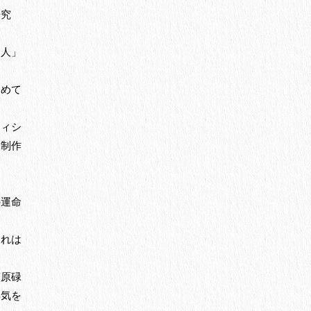
研究
る人」
初めて
ティシ
を制作
の運命
それは
荻原碌
浮気を