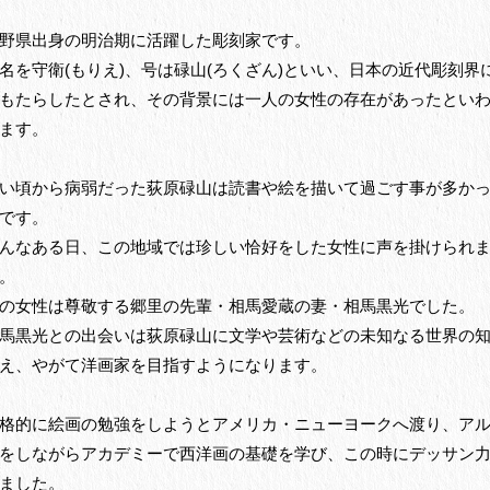
野県出身の明治期に活躍した彫刻家です。
名を守衛(もりえ)、号は碌山(ろくざん)といい、日本の近代彫刻界
もたらしたとされ、その背景には一人の女性の存在があったとい
ます。
い頃から病弱だった荻原碌山は読書や絵を描いて過ごす事が多か
です。
んなある日、この地域では珍しい恰好をした女性に声を掛けられ
。
の女性は尊敬する郷里の先輩・相馬愛蔵の妻・相馬黒光でした。
馬黒光との出会いは荻原碌山に文学や芸術などの未知なる世界の
え、やがて洋画家を目指すようになります。
格的に絵画の勉強をしようとアメリカ・ニューヨークへ渡り、ア
をしながらアカデミーで西洋画の基礎を学び、この時にデッサン
ました。