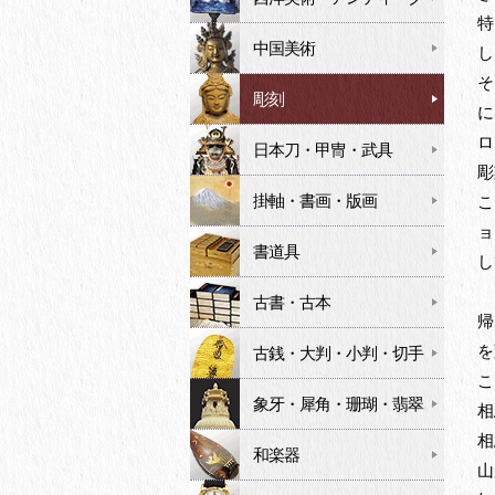
特
中国美術
し
そ
彫刻
に
ロ
日本刀・甲冑・武具
彫
掛軸・書画・版画
こ
ョ
書道具
し
古書・古本
帰
を
古銭・大判・小判・切手
こ
象牙・犀角・珊瑚・翡翠
相
相
和楽器
山