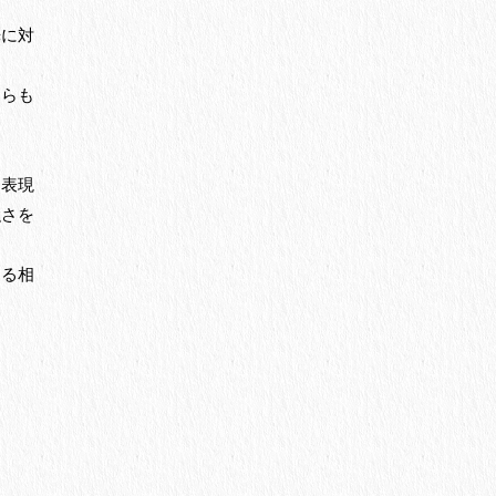
光に対
ちらも
を表現
強さを
する相