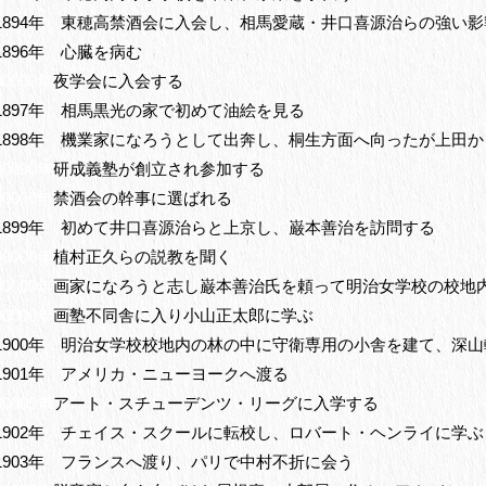
1894年 東穂高禁酒会に入会し、相馬愛蔵・井口喜源治らの強い
1896年 心臓を病む
00000年
夜学会に入会する
1897年 相馬黒光の家で初めて油絵を見る
1898年 機業家になろうとして出奔し、桐生方面へ向ったが上田
00000年
研成義塾が創立され参加する
00000年
禁酒会の幹事に選ばれる
1899年 初めて井口喜源治らと上京し、巌本善治を訪問する
00000年
植村正久らの説教を聞く
00000年
画家になろうと志し巌本善治氏を頼って明治女学校の校地
00000年
画塾不同舎に入り小山正太郎に学ぶ
1900年 明治女学校校地内の林の中に守衛専用の小舎を建て、深
1901年 アメリカ・ニューヨークへ渡る
00000年
アート・スチューデンツ・リーグに入学する
1902年 チェイス・スクールに転校し、ロバート・ヘンライに学ぶ
1903年 フランスへ渡り、パリで中村不折に会う