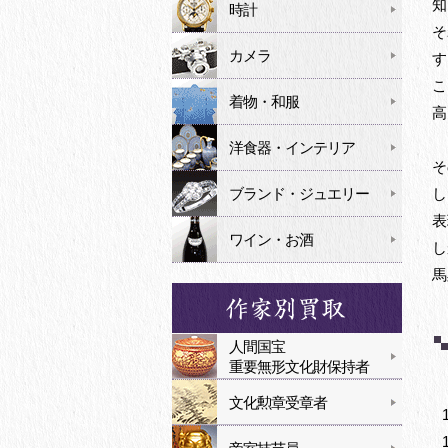
知
時計
そ
カメラ
す
こ
着物・和服
高
洋食器・インテリア
そ
ブランド・ジュエリー
し
表
ワイン・お酒
し
馬
人間国宝
重要無形文化財保持者
文化勲章受章者