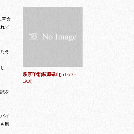
に革命
われて
ったそ
まし
萩原守衛(荻原碌山)
(1879～
1910)
知識を
ルバイ
力も磨