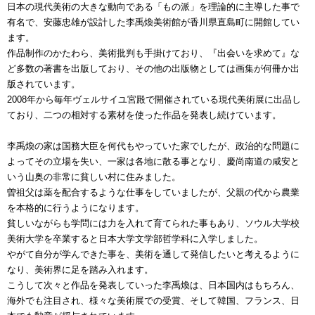
日本の現代美術の大きな動向である「もの派」を理論的に主導した事で
有名で、安藤忠雄が設計した李禹煥美術館が香川県直島町に開館してい
ます。
作品制作のかたわら、美術批判も手掛けており、『出会いを求めて』な
ど多数の著書を出版しており、その他の出版物としては画集が何冊か出
版されています。
2008年から毎年ヴェルサイユ宮殿で開催されている現代美術展に出品し
ており、二つの相対する素材を使った作品を発表し続けています。
李禹煥の家は国務大臣を何代もやっていた家でしたが、政治的な問題に
よってその立場を失い、一家は各地に散る事となり、慶尚南道の咸安と
いう山奥の非常に貧しい村に住みました。
曽祖父は薬を配合するような仕事をしていましたが、父親の代から農業
を本格的に行うようになります。
貧しいながらも学問には力を入れて育てられた事もあり、ソウル大学校
美術大学を卒業すると日本大学文学部哲学科に入学しました。
やがて自分が学んできた事を、美術を通して発信したいと考えるように
なり、美術界に足を踏み入れます。
こうして次々と作品を発表していった李禹煥は、日本国内はもちろん、
海外でも注目され、様々な美術展での受賞、そして韓国、フランス、日