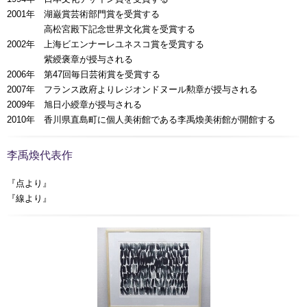
2001年 湖巌賞芸術部門賞を受賞する
0000年
高松宮殿下記念世界文化賞を受賞する
2002年 上海ビエンナーレユネスコ賞を受賞する
0000年
紫綬褒章が授与される
2006年 第47回毎日芸術賞を受賞する
2007年 フランス政府よりレジオンドヌール勲章が授与される
2009年 旭日小綬章が授与される
2010年 香川県直島町に個人美術館である李禹煥美術館が開館する
李禹煥代表作
『点より』
『線より』