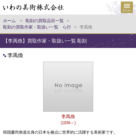
ホーム
>
彫刻の買取品目一覧
>
彫刻の買取作家・取扱い一覧 ら行
>
李禹煥
【李禹煥】買取作家・取扱い一覧 彫刻
李禹煥
李禹煥
(1936～)
韓国慶尚南道出身の日本を拠点に世界的に活躍する美術家です。