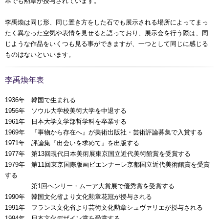
本でも勲章が授与されています。
李禹煥は同じ形、同じ置き方をした石でも展示される場所によってまっ
たく異なった空気や表情を見せると語っており、展示会を行う際は、同
じような作品をいくつも見る事ができますが、一つとして同じに感じる
ものはないといいます。
李禹煥年表
1936年 韓国で生まれる
1956年 ソウル大学校美術大学を中退する
1961年 日本大学文学部哲学科を卒業する
1969年 『事物から存在へ』が美術出版社・芸術評論募集で入賞する
1971年 評論集『出会いを求めて』を出版する
1977年 第13回現代日本美術展東京国立近代美術館賞を受賞する
1979年 第11回東京国際版画ビエンナーレ京都国立近代美術館賞を受賞
する
0000年
第1回ヘンリー・ムーア大賞展で優秀賞を受賞する
1990年 韓国文化省より文化勲章花冠が授与される
1991年 フランス文化省より芸術文化勲章シュヴァリエが授与される
1994年 日本文化デザイン賞を受賞する